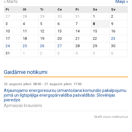
«
Marts
Maijs
»
Pi
Ot
Tr
Ce
Pi
Se
Sv
27
28
29
30
31
1
2
3
4
5
6
7
8
9
10
11
12
13
14
15
16
17
18
19
20
21
22
23
24
25
26
27
28
29
30
31
1
2
3
4
5
6
Gaidāmie notikumi
23. augusts plkst. 08:00
-
27. augusts plkst. 17:00
Atjaunojamo energoresursu izmantošana komunālo pakalpojumu
jomā un ilgtspējīga energopārvaldība pašvaldībās: Slovēnijas
pieredze
Apmaiņas brauciens
Skatīt visus notikumus