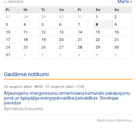
«
Janvāris
Marts
»
Pi
Ot
Tr
Ce
Pi
Se
Sv
27
28
29
30
31
1
2
3
4
5
6
7
8
9
10
11
12
13
14
15
16
17
18
19
20
21
22
23
24
25
26
27
28
29
30
31
1
2
3
4
5
6
Gaidāmie notikumi
23. augusts plkst. 08:00
-
27. augusts plkst. 17:00
Atjaunojamo energoresursu izmantošana komunālo pakalpojumu
jomā un ilgtspējīga energopārvaldība pašvaldībās: Slovēnijas
pieredze
Apmaiņas brauciens
Skatīt visus notikumus