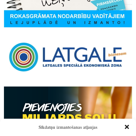
Sīkdatņu izmantošanas atļaujas