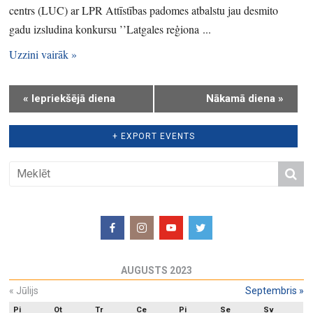
centrs (LUC) ar LPR Attīstības padomes atbalstu jau desmito
N
i
gadu izsludina konkursu ’’Latgales reģiona ...
a
o
v
n
Uzzini vairāk »
i
g
«
Iepriekšējā diena
Nākamā diena
»
a
t
+ EXPORT EVENTS
i
o
n
AUGUSTS 2023
«
Jūlijs
Septembris
»
Pi
Ot
Tr
Ce
Pi
Se
Sv