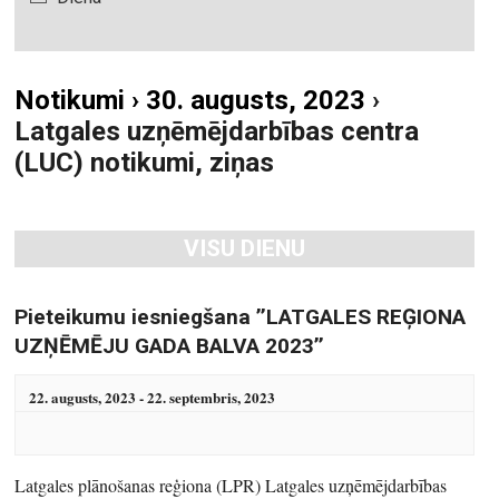
u
t
m
i
i
k
Notikumi › 30. augusts, 2023
›
S
u
Latgales uzņēmējdarbības centra
e
m
a
(LUC) notikumi, ziņas
s
r
V
i
c
e
VISU DIENU
h
w
a
s
n
Pieteikumu iesniegšana ’’LATGALES REĢIONA
N
d
UZŅĒMĒJU GADA BALVA 2023’’
a
V
v
22. augusts, 2023
-
22. septembris, 2023
i
i
e
g
w
a
Latgales plānošanas reģiona (LPR) Latgales uzņēmējdarbības
s
t