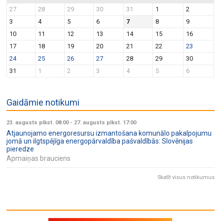
27
28
29
30
31
1
2
3
4
5
6
7
8
9
10
11
12
13
14
15
16
17
18
19
20
21
22
23
24
25
26
27
28
29
30
31
1
2
3
4
5
6
Gaidāmie notikumi
23. augusts plkst. 08:00
-
27. augusts plkst. 17:00
Atjaunojamo energoresursu izmantošana komunālo pakalpojumu
jomā un ilgtspējīga energopārvaldība pašvaldībās: Slovēnijas
pieredze
Apmaiņas brauciens
Skatīt visus notikumus