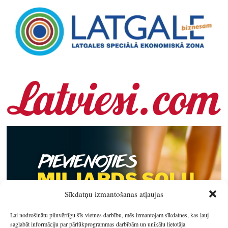
Sīkdatņu izmantošanas atļaujas
Lai nodrošinātu pilnvērtīgu šīs vietnes darbību, mēs izmantojam sīkdatnes, kas ļauj
saglabāt informāciju par pārlūkprogrammas darbībām un unikālu lietotāja