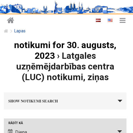
Lapas
notikumi for 30. augusts,
2023
› Latgales
uzņēmējdarbības centra
(LUC) notikumi, ziņas
n
SHOW NOTIKUMI SEARCH
o
t
i
N
RĀDĪT KĀ
k
o
Diena