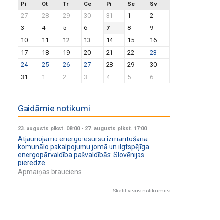
Pi
Ot
Tr
Ce
Pi
Se
Sv
27
28
29
30
31
1
2
3
4
5
6
7
8
9
10
11
12
13
14
15
16
17
18
19
20
21
22
23
24
25
26
27
28
29
30
31
1
2
3
4
5
6
Gaidāmie notikumi
23. augusts plkst. 08:00
-
27. augusts plkst. 17:00
Atjaunojamo energoresursu izmantošana
komunālo pakalpojumu jomā un ilgtspējīga
energopārvaldība pašvaldībās: Slovēnijas
pieredze
Apmaiņas brauciens
Skatīt visus notikumus