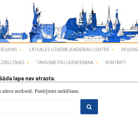
REĢIONS
LATGALES UZŅĒMĒJDARBĪBAS CENTRS
REĢIONĀ
LDĪBU ZIŅAS
TAKSOMETRU LICENCĒŠANA
KONTAKTI
šāda lapa nav atrasta.
du adresi neeksistē. Pamēģiniet meklēšanu.