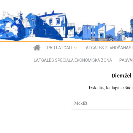
PAR LATGALI
LATGALES PLĀNOŠANAS 
LATGALES SPECIĀLĀ EKONOMISKĀ ZONA
PAŠVA
Diemžēl 
Izskatās, ka lapa ar šā