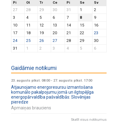
Pi
Ot
Tr
Ce
Pi
Se
Sv
27
28
29
30
31
1
2
3
4
5
6
7
8
9
10
11
12
13
14
15
16
17
18
19
20
21
22
23
24
25
26
27
28
29
30
31
1
2
3
4
5
6
Gaidāmie notikumi
23. augusts plkst. 08:00
-
27. augusts plkst. 17:00
Atjaunojamo energoresursu izmantošana
komunālo pakalpojumu jomā un ilgtspējīga
energopārvaldība pašvaldībās: Slovēnijas
pieredze
Apmaiņas brauciens
Skatīt visus notikumus