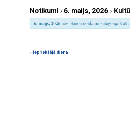
k
S
e
Notikumi › 6. maijs, 2026
› Kult
u
a
r
m
c
6. maijs, 2026
nav plānoti notikumi kategorijā Kultūra
h
i
S
e
a
«
Iepriekšējā diena
r
c
h
a
n
d
V
i
e
w