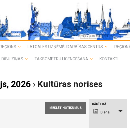
REĢIONS
LATGALES UZŅĒMĒJDARBĪBAS CENTRS
REĢIONĀ
LDĪBU ZIŅAS
TAKSOMETRU LICENCĒŠANA
KONTAKTI
js, 2026
› Kultūras norises
N
RĀDĪT KĀ
o
t
Diena
i
k
u
m