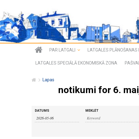
PAR LATGALI
LATGALES PLĀNOŠANAS 
LATGALES SPECIĀLĀ EKONOMISKĀ ZONA
PAŠVA
Lapas
notikumi for 6. mai
n
n
DATUMS
MEKLĒT
o
o
t
i
t
k
u
i
m
i