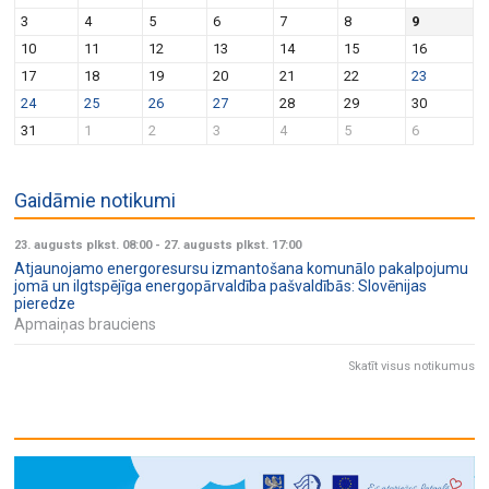
v
n
3
4
5
6
7
8
9
i
10
11
12
13
14
15
16
g
17
18
19
20
21
22
23
a
24
25
26
27
28
29
30
t
31
1
2
3
4
5
6
i
o
Gaidāmie notikumi
n
23. augusts plkst. 08:00
-
27. augusts plkst. 17:00
Atjaunojamo energoresursu izmantošana komunālo pakalpojumu
jomā un ilgtspējīga energopārvaldība pašvaldībās: Slovēnijas
pieredze
Apmaiņas brauciens
Skatīt visus notikumus