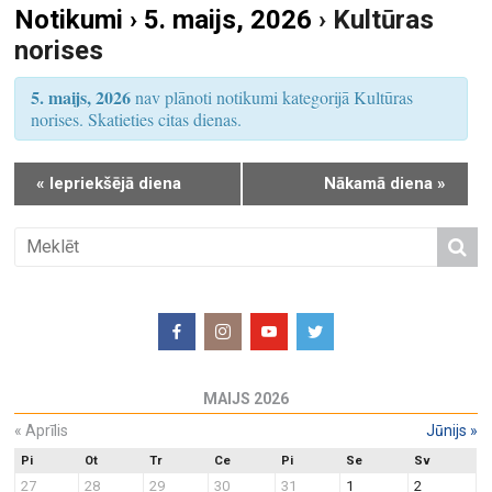
Notikumi › 5. maijs, 2026
› Kultūras
S
u
norises
e
m
a
s
5. maijs, 2026
nav plānoti notikumi kategorijā Kultūras
r
V
norises. Skatieties citas dienas.
i
c
e
h
«
Iepriekšējā diena
Nākamā diena
»
w
a
s
n
N
d
a
V
v
i
i
e
g
w
a
MAIJS 2026
s
t
N
«
Aprīlis
Jūnijs
»
i
a
o
Pi
Ot
Tr
Ce
Pi
Se
Sv
27
28
29
30
31
1
2