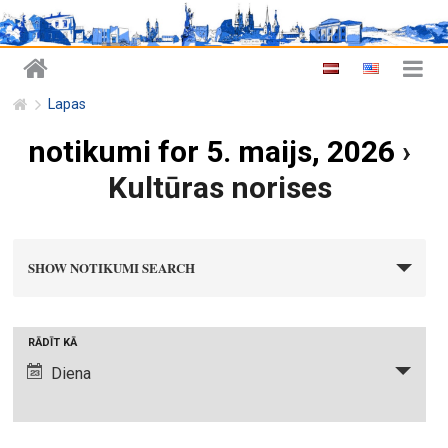
Lapas
notikumi for 5. maijs, 2026
›
Kultūras norises
n
SHOW NOTIKUMI SEARCH
o
t
i
N
RĀDĪT KĀ
k
o
Diena
u
t
m
i
i
k