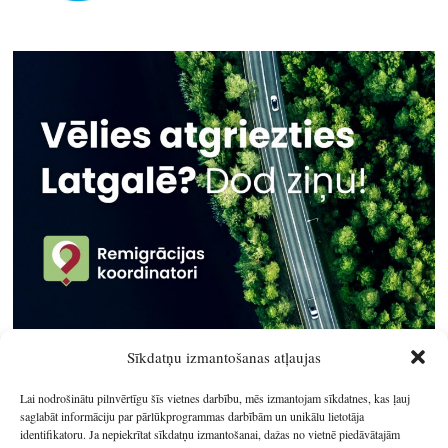
Sīkdatņu izmantošanas atļaujas
Lai nodrošinātu pilnvērtīgu šīs vietnes darbību, mēs izmantojam sīkdatnes, kas ļauj
saglabāt informāciju par pārlūkprogrammas darbībām un unikālu lietotāja
identifikatoru. Ja nepiekrītat sīkdatņu izmantošanai, dažas no vietnē piedāvātajām