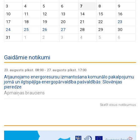
v
n
3
4
5
6
7
8
9
i
10
11
12
13
14
15
16
g
17
18
19
20
21
22
23
a
24
25
26
27
28
29
30
t
31
1
2
3
4
5
6
i
o
Gaidāmie notikumi
n
23. augusts plkst. 08:00
-
27. augusts plkst. 17:00
Atjaunojamo energoresursu izmantošana komunālo pakalpojumu
jomā un ilgtspējīga energopārvaldība pašvaldībās: Slovēnijas
pieredze
Apmaiņas brauciens
Skatīt visus notikumus