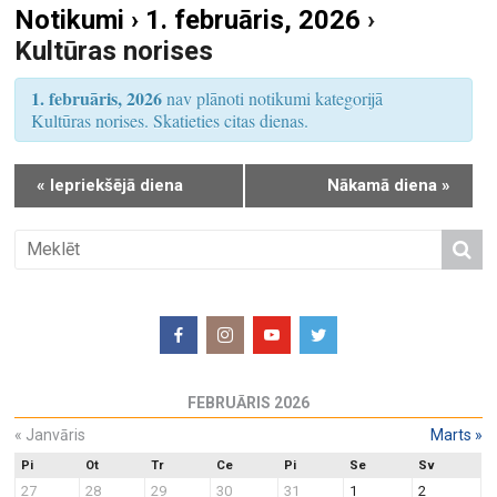
Notikumi › 1. februāris, 2026
›
S
u
Kultūras norises
e
m
a
s
1. februāris, 2026
nav plānoti notikumi kategorijā
r
V
Kultūras norises. Skatieties citas dienas.
i
c
e
h
«
Iepriekšējā diena
Nākamā diena
»
w
a
s
n
N
d
a
V
v
i
i
e
g
w
a
FEBRUĀRIS 2026
s
t
N
«
Janvāris
Marts
»
i
a
o
Pi
Ot
Tr
Ce
Pi
Se
Sv
27
28
29
30
31
1
2