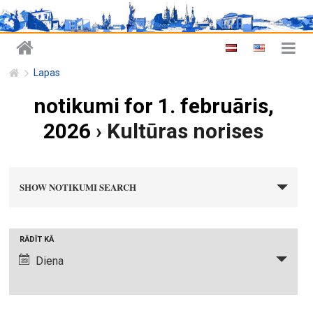
Lapas
notikumi for 1. februāris,
2026
› Kultūras norises
n
SHOW NOTIKUMI SEARCH
o
t
i
N
RĀDĪT KĀ
k
o
Diena
u
t
m
i
i
k