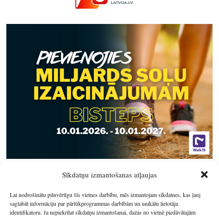
Sīkdatņu izmantošanas atļaujas
Lai nodrošinātu pilnvērtīgu šīs vietnes darbību, mēs izmantojam sīkdatnes, kas ļauj
saglabāt informāciju par pārlūkprogrammas darbībām un unikālu lietotāja
identifikatoru. Ja nepiekrītat sīkdatņu izmantošanai, dažas no vietnē piedāvātajām