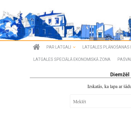
PAR LATGALI
LATGALES PLĀNOŠANAS 
LATGALES SPECIĀLĀ EKONOMISKĀ ZONA
PAŠVA
Diemžēl 
Izskatās, ka lapa ar šā