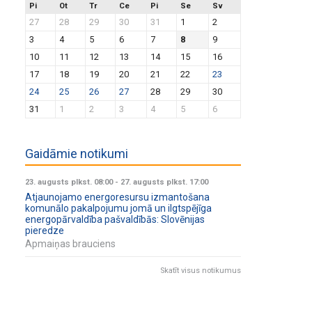
Pi
Ot
Tr
Ce
Pi
Se
Sv
27
28
29
30
31
1
2
3
4
5
6
7
8
9
10
11
12
13
14
15
16
17
18
19
20
21
22
23
24
25
26
27
28
29
30
31
1
2
3
4
5
6
Gaidāmie notikumi
23. augusts plkst. 08:00
-
27. augusts plkst. 17:00
Atjaunojamo energoresursu izmantošana
komunālo pakalpojumu jomā un ilgtspējīga
energopārvaldība pašvaldībās: Slovēnijas
pieredze
Apmaiņas brauciens
Skatīt visus notikumus