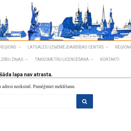
REĢIONS
LATGALES UZŅĒMĒJDARBĪBAS CENTRS
REĢIONĀ
LDĪBU ZIŅAS
TAKSOMETRU LICENCĒŠANA
KONTAKTI
šāda lapa nav atrasta.
du adresi neeksistē. Pamēģiniet meklēšanu.