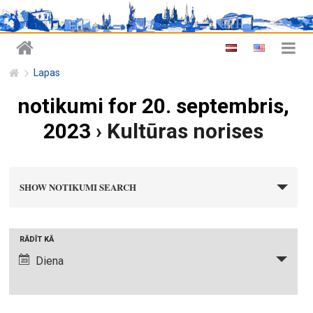
Lapas
notikumi for 20. septembris,
2023
› Kultūras norises
n
SHOW NOTIKUMI SEARCH
o
t
i
N
RĀDĪT KĀ
k
o
Diena
u
t
m
i
i
k