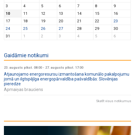
v
n
3
4
5
6
7
8
9
i
10
11
12
13
14
15
16
g
17
18
19
20
21
22
23
a
24
25
26
27
28
29
30
t
31
1
2
3
4
5
6
i
o
Gaidāmie notikumi
n
23. augusts plkst. 08:00
-
27. augusts plkst. 17:00
Atjaunojamo energoresursu izmantošana komunālo pakalpojumu
jomā un ilgtspējīga energopārvaldība pašvaldībās: Slovēnijas
pieredze
Apmaiņas brauciens
Skatīt visus notikumus