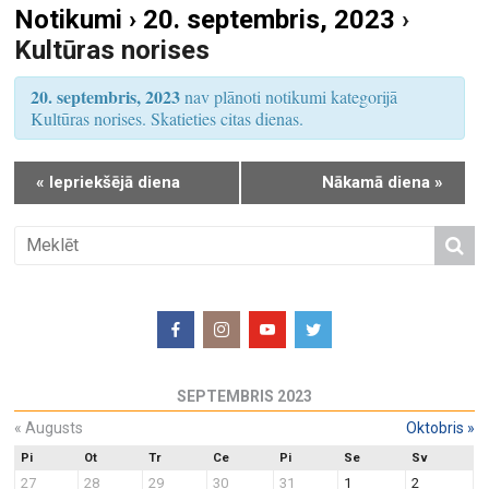
Notikumi › 20. septembris, 2023
›
S
u
Kultūras norises
e
m
a
s
20. septembris, 2023
nav plānoti notikumi kategorijā
r
V
Kultūras norises. Skatieties citas dienas.
i
c
e
h
«
Iepriekšējā diena
Nākamā diena
»
w
a
s
n
N
d
a
V
v
i
i
e
g
w
a
SEPTEMBRIS 2023
s
t
N
«
Augusts
Oktobris
»
i
a
o
Pi
Ot
Tr
Ce
Pi
Se
Sv
27
28
29
30
31
1
2