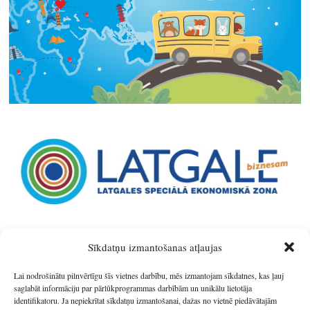
Sīkdatņu izmantošanas atļaujas
Lai nodrošinātu pilnvērtīgu šīs vietnes darbību, mēs izmantojam sīkdatnes, kas ļauj
saglabāt informāciju par pārlūkprogrammas darbībām un unikālu lietotāja
identifikatoru. Ja nepiekrītat sīkdatņu izmantošanai, dažas no vietnē piedāvātajām