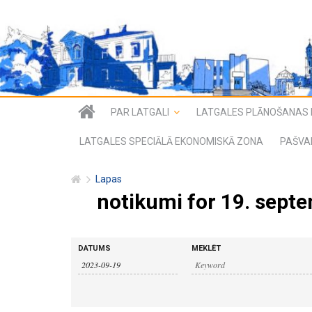
PAR LATGALI
LATGALES PLĀNOŠANAS 
LATGALES SPECIĀLĀ EKONOMISKĀ ZONA
PAŠVA
Lapas
notikumi for 19. septe
n
n
DATUMS
MEKLĒT
o
o
t
i
t
k
u
i
m
i