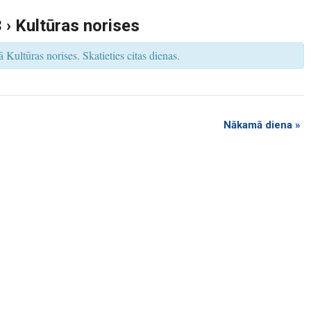
s
V
3
› Kultūras norises
i
e
w
 Kultūras norises. Skatieties citas dienas.
s
N
a
v
i
g
a
t
Nākamā diena
»
i
o
n