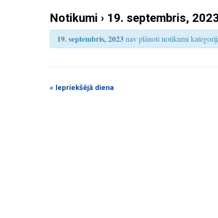
k
S
e
Notikumi › 19. septembris, 202
u
a
r
m
c
19. septembris, 2023
nav plānoti notikumi kategorijā
h
i
S
e
a
«
Iepriekšējā diena
r
c
h
a
n
d
V
i
e
w