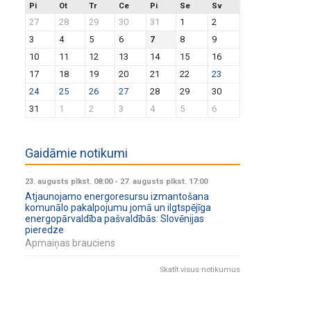
Pi
Ot
Tr
Ce
Pi
Se
Sv
27
28
29
30
31
1
2
3
4
5
6
7
8
9
10
11
12
13
14
15
16
17
18
19
20
21
22
23
24
25
26
27
28
29
30
31
1
2
3
4
5
6
Gaidāmie notikumi
23. augusts plkst. 08:00
-
27. augusts plkst. 17:00
Atjaunojamo energoresursu izmantošana
komunālo pakalpojumu jomā un ilgtspējīga
energopārvaldība pašvaldībās: Slovēnijas
pieredze
Apmaiņas brauciens
Skatīt visus notikumus