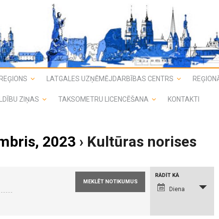
REĢIONS
LATGALES UZŅĒMĒJDARBĪBAS CENTRS
REĢIONĀ
LDĪBU ZIŅAS
TAKSOMETRU LICENCĒŠANA
KONTAKTI
mbris, 2023
› Kultūras norises
N
RĀDĪT KĀ
o
t
Diena
i
k
u
m