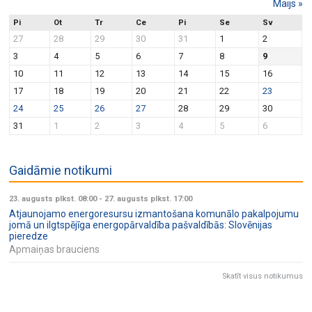
Maijs
»
Pi
Ot
Tr
Ce
Pi
Se
Sv
27
28
29
30
31
1
2
3
4
5
6
7
8
9
10
11
12
13
14
15
16
17
18
19
20
21
22
23
24
25
26
27
28
29
30
31
1
2
3
4
5
6
Gaidāmie notikumi
23. augusts plkst. 08:00
-
27. augusts plkst. 17:00
Atjaunojamo energoresursu izmantošana komunālo pakalpojumu
jomā un ilgtspējīga energopārvaldība pašvaldībās: Slovēnijas
pieredze
Apmaiņas brauciens
Skatīt visus notikumus