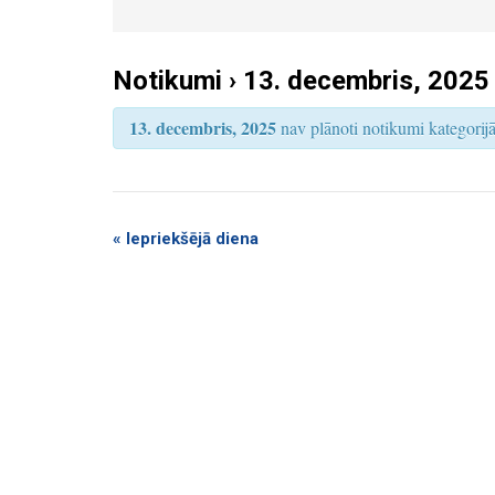
u
i
m
i
k
S
e
Notikumi › 13. decembris, 2025
u
a
r
m
c
13. decembris, 2025
nav plānoti notikumi kategorijā 
h
i
S
e
a
«
Iepriekšējā diena
r
c
h
a
n
d
V
i