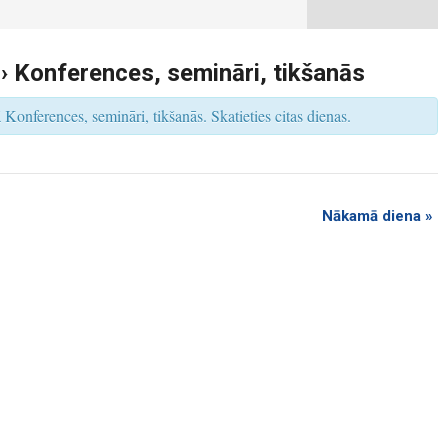
k
u
m
s
V
› Konferences, semināri, tikšanās
i
e
w
Konferences, semināri, tikšanās. Skatieties citas dienas.
s
N
a
v
i
g
a
t
Nākamā diena
»
i
o
n