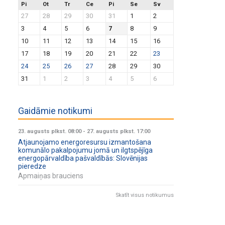
Pi
Ot
Tr
Ce
Pi
Se
Sv
27
28
29
30
31
1
2
3
4
5
6
7
8
9
10
11
12
13
14
15
16
17
18
19
20
21
22
23
24
25
26
27
28
29
30
31
1
2
3
4
5
6
Gaidāmie notikumi
23. augusts plkst. 08:00
-
27. augusts plkst. 17:00
Atjaunojamo energoresursu izmantošana
komunālo pakalpojumu jomā un ilgtspējīga
energopārvaldība pašvaldībās: Slovēnijas
pieredze
Apmaiņas brauciens
Skatīt visus notikumus