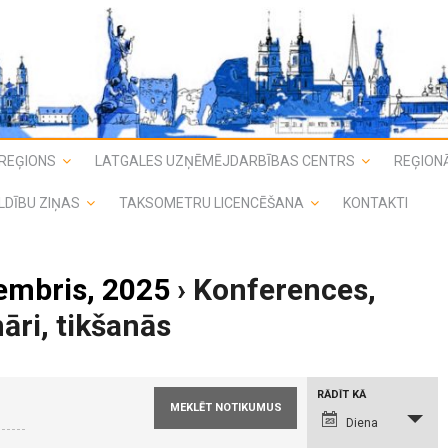
REĢIONS
LATGALES UZŅĒMĒJDARBĪBAS CENTRS
REĢIONĀ
LDĪBU ZIŅAS
TAKSOMETRU LICENCĒŠANA
KONTAKTI
embris, 2025
› Konferences,
āri, tikšanās
N
RĀDĪT KĀ
o
t
Diena
i