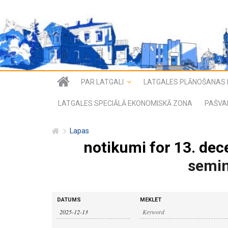
PAR LATGALI
LATGALES PLĀNOŠANAS 
LATGALES SPECIĀLĀ EKONOMISKĀ ZONA
PAŠVA
Lapas
notikumi for 13. dec
semin
n
n
DATUMS
MEKLĒT
o
o
t
i
t
k