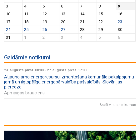
v
n
3
4
5
6
7
8
9
i
10
11
12
13
14
15
16
g
17
18
19
20
21
22
23
a
24
25
26
27
28
29
30
t
31
1
2
3
4
5
6
i
o
Gaidāmie notikumi
n
23. augusts plkst. 08:00
-
27. augusts plkst. 17:00
Atjaunojamo energoresursu izmantošana komunālo pakalpojumu
jomā un ilgtspējīga energopārvaldība pašvaldībās: Slovēnijas
pieredze
Apmaiņas brauciens
Skatīt visus notikumus