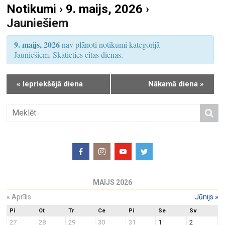
Notikumi › 9. maijs, 2026
›
S
u
Jauniešiem
e
m
a
s
9. maijs, 2026
nav plānoti notikumi kategorijā
r
V
Jauniešiem. Skatieties citas dienas.
i
c
e
h
«
Iepriekšējā diena
Nākamā diena
»
w
a
s
n
N
d
a
V
v
i
i
e
g
w
a
MAIJS 2026
s
t
N
«
Aprīlis
Jūnijs
»
i
a
o
Pi
Ot
Tr
Ce
Pi
Se
Sv
27
28
29
30
31
1
2