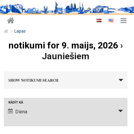
Lapas
notikumi for 9. maijs, 2026
›
Jauniešiem
n
SHOW NOTIKUMI SEARCH
o
t
i
N
RĀDĪT KĀ
k
o
Diena
u
t
m
i
i
k