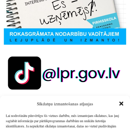
Sīkdatņu izmantošanas atļaujas
Lai nodrošinātu pilnvērtīgu šīs vietnes darbību, mēs izmantojam sīkdatnes, kas ļauj
saglabāt informāciju par pārlūkprogrammas darbībām un unikālu lietotāja
identifikatoru. Ja nepiekrītat sīkdatņu izmantošanai, dažas no vietnē piedāvātajām