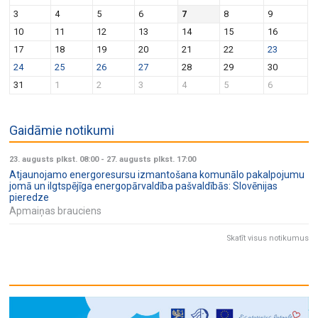
v
n
3
4
5
6
7
8
9
i
10
11
12
13
14
15
16
g
17
18
19
20
21
22
23
a
24
25
26
27
28
29
30
t
31
1
2
3
4
5
6
i
o
Gaidāmie notikumi
n
23. augusts plkst. 08:00
-
27. augusts plkst. 17:00
Atjaunojamo energoresursu izmantošana komunālo pakalpojumu
jomā un ilgtspējīga energopārvaldība pašvaldībās: Slovēnijas
pieredze
Apmaiņas brauciens
Skatīt visus notikumus