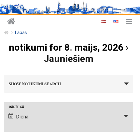
Lapas
notikumi for 8. maijs, 2026
›
Jauniešiem
n
SHOW NOTIKUMI SEARCH
o
t
i
N
RĀDĪT KĀ
k
o
Diena
u
t
m
i
i
k