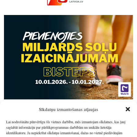
Sīkdatņu izmantošanas atļaujas
Lai nodrošinātu pilnvērtīgu šīs vietnes darbību, mēs izmantojam sīkdatnes, kas ļauj
saglabāt informāciju par pārlūkprogrammas darbībām un unikālu lietotāja
identifikatoru. Ja nepiekrītat sīkdatņu izmantošanai, dažas no vietnē piedāvātajām