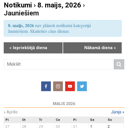
Notikumi › 8. maijs, 2026
›
S
u
Jauniešiem
e
m
a
s
8. maijs, 2026
nav plānoti notikumi kategorijā
r
V
Jauniešiem. Skatieties citas dienas.
i
c
e
h
«
Iepriekšējā diena
Nākamā diena
»
w
a
s
n
N
d
a
V
v
i
i
e
g
w
a
MAIJS 2026
s
t
N
«
Aprīlis
Jūnijs
»
i
a
o
Pi
Ot
Tr
Ce
Pi
Se
Sv
27
28
29
30
31
1
2