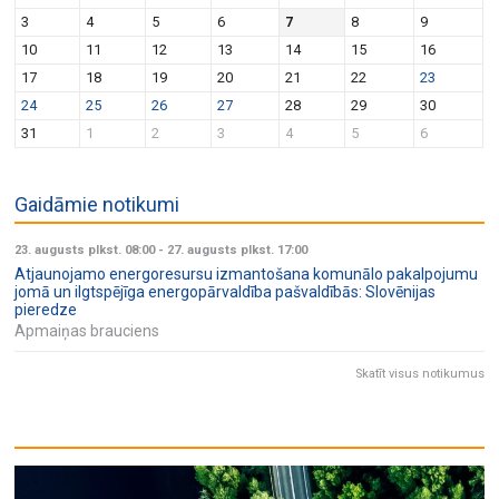
v
n
3
4
5
6
7
8
9
i
10
11
12
13
14
15
16
g
17
18
19
20
21
22
23
a
24
25
26
27
28
29
30
t
31
1
2
3
4
5
6
i
o
Gaidāmie notikumi
n
23. augusts plkst. 08:00
-
27. augusts plkst. 17:00
Atjaunojamo energoresursu izmantošana komunālo pakalpojumu
jomā un ilgtspējīga energopārvaldība pašvaldībās: Slovēnijas
pieredze
Apmaiņas brauciens
Skatīt visus notikumus