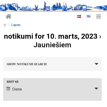
Lapas
notikumi for 10. marts, 2023
›
Jauniešiem
n
SHOW NOTIKUMI SEARCH
o
t
i
N
RĀDĪT KĀ
k
o
Diena
u
t
m
i
i
k