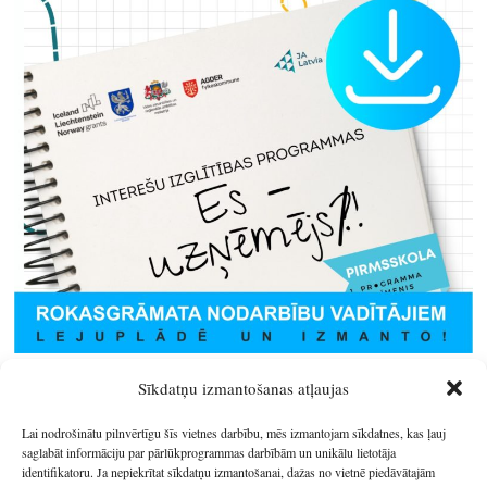
Sīkdatņu izmantošanas atļaujas
Lai nodrošinātu pilnvērtīgu šīs vietnes darbību, mēs izmantojam sīkdatnes, kas ļauj
saglabāt informāciju par pārlūkprogrammas darbībām un unikālu lietotāja
identifikatoru. Ja nepiekrītat sīkdatņu izmantošanai, dažas no vietnē piedāvātajām