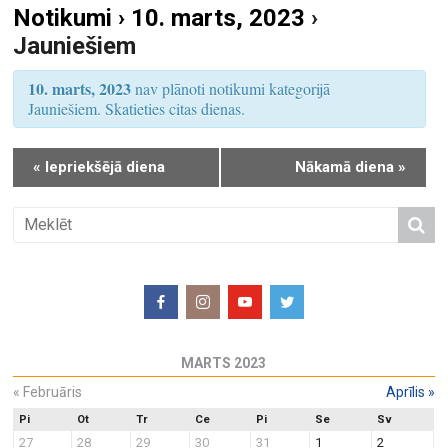
Notikumi › 10. marts, 2023
›
S
u
Jauniešiem
e
m
a
s
10. marts, 2023
nav plānoti notikumi kategorijā
r
V
Jauniešiem. Skatieties citas dienas.
i
c
e
h
«
Iepriekšējā diena
Nākamā diena
»
w
a
s
n
N
d
a
V
v
i
i
e
g
w
a
MARTS 2023
s
t
N
«
Februāris
Aprīlis
»
i
a
o
Pi
Ot
Tr
Ce
Pi
Se
Sv
27
28
29
30
31
1
2