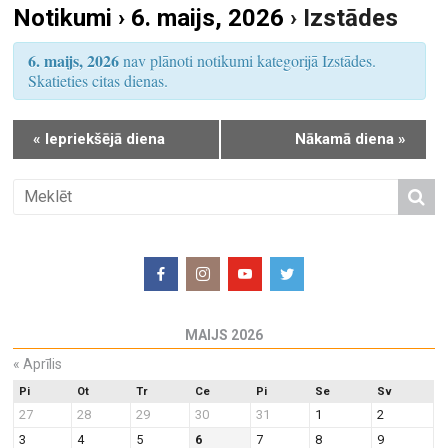
Notikumi › 6. maijs, 2026
› Izstādes
S
u
e
m
6. maijs, 2026
nav plānoti notikumi kategorijā Izstādes.
a
s
Skatieties citas dienas.
r
V
i
c
«
Iepriekšējā diena
Nākamā diena
»
e
h
w
a
s
n
N
d
a
V
v
i
i
e
g
MAIJS 2026
w
a
«
Aprīlis
s
t
N
Pi
Ot
Tr
Ce
Pi
Se
Sv
i
27
28
29
30
31
1
2
a
o
3
4
5
6
7
8
9