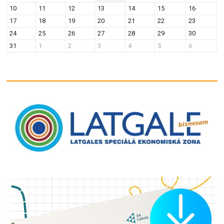
v
n
10
11
12
13
14
15
16
i
17
18
19
20
21
22
23
g
24
25
26
27
28
29
30
a
31
1
2
3
4
5
6
t
i
o
n