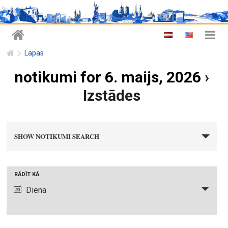
Lapas
notikumi for 6. maijs, 2026
›
Izstādes
n
SHOW NOTIKUMI SEARCH
o
t
i
N
RĀDĪT KĀ
k
o
Diena
u
t
m
i
i
k