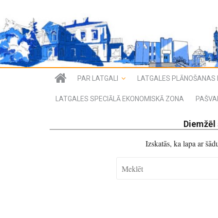
PAR LATGALI
LATGALES PLĀNOŠANAS 
LATGALES SPECIĀLĀ EKONOMISKĀ ZONA
PAŠVA
Diemžēl 
Izskatās, ka lapa ar šā