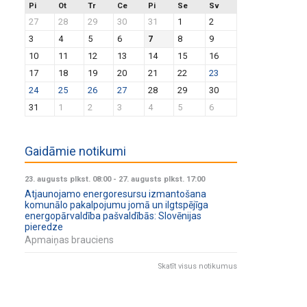
Pi
Ot
Tr
Ce
Pi
Se
Sv
27
28
29
30
31
1
2
3
4
5
6
7
8
9
10
11
12
13
14
15
16
17
18
19
20
21
22
23
24
25
26
27
28
29
30
31
1
2
3
4
5
6
Gaidāmie notikumi
23. augusts plkst. 08:00
-
27. augusts plkst. 17:00
Atjaunojamo energoresursu izmantošana
komunālo pakalpojumu jomā un ilgtspējīga
energopārvaldība pašvaldībās: Slovēnijas
pieredze
Apmaiņas brauciens
Skatīt visus notikumus