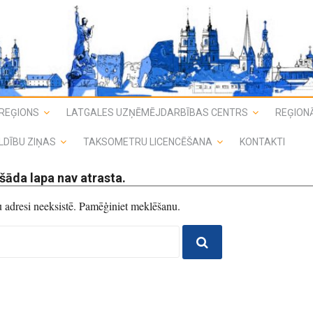
REĢIONS
LATGALES UZŅĒMĒJDARBĪBAS CENTRS
REĢIONĀ
LDĪBU ZIŅAS
TAKSOMETRU LICENCĒŠANA
KONTAKTI
šāda lapa nav atrasta.
du adresi neeksistē. Pamēģiniet meklēšanu.