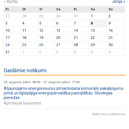
«
Aprīlis
Jūnijs
»
Pi
Ot
Tr
Ce
Pi
Se
Sv
27
28
29
30
31
1
2
3
4
5
6
7
8
9
10
11
12
13
14
15
16
17
18
19
20
21
22
23
24
25
26
27
28
29
30
31
1
2
3
4
5
6
Gaidāmie notikumi
23. augusts plkst. 08:00
-
27. augusts plkst. 17:00
Atjaunojamo energoresursu izmantošana komunālo pakalpojumu
jomā un ilgtspējīga energopārvaldība pašvaldībās: Slovēnijas
pieredze
Apmaiņas brauciens
Skatīt visus notikumus