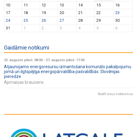
v
n
10
11
12
13
14
15
16
i
17
18
19
20
21
22
23
g
24
25
26
27
28
29
30
a
31
1
2
3
4
5
6
t
i
Gaidāmie notikumi
o
n
23. augusts plkst. 08:00
-
27. augusts plkst. 17:00
Atjaunojamo energoresursu izmantošana komunālo pakalpojumu
jomā un ilgtspējīga energopārvaldība pašvaldībās: Slovēnijas
pieredze
Apmaiņas brauciens
Skatīt visus notikumus