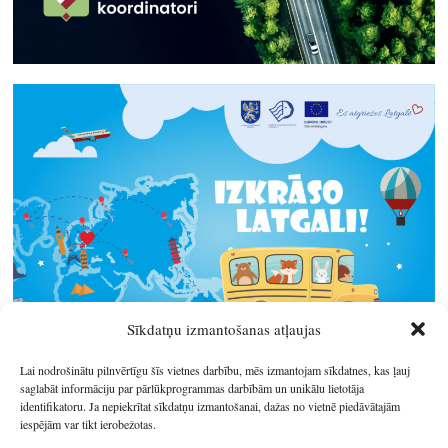
Sīkdatņu izmantošanas atļaujas
Lai nodrošinātu pilnvērtīgu šīs vietnes darbību, mēs izmantojam sīkdatnes, kas ļauj
saglabāt informāciju par pārlūkprogrammas darbībām un unikālu lietotāja
identifikatoru. Ja nepiekrītat sīkdatņu izmantošanai, dažas no vietnē piedāvātajām
iespējām var tikt ierobežotas.