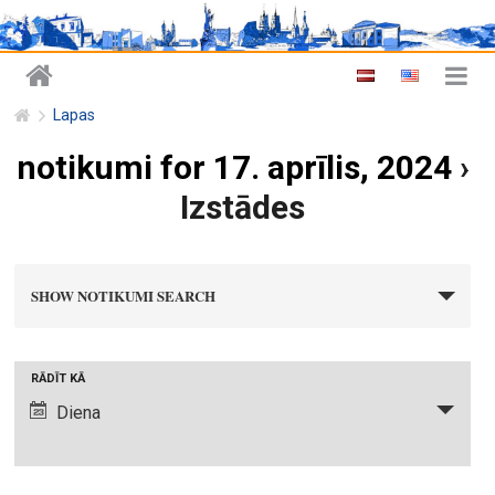
Lapas
notikumi for 17. aprīlis, 2024
›
Izstādes
n
SHOW NOTIKUMI SEARCH
o
t
i
N
RĀDĪT KĀ
k
o
Diena
u
t
m
i
i
k