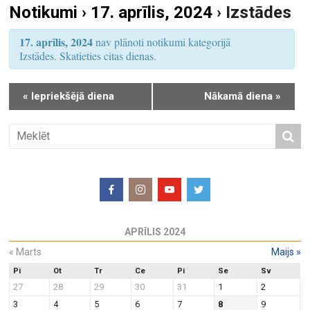
Notikumi › 17. aprīlis, 2024
› Izstādes
S
u
e
m
17. aprīlis, 2024
nav plānoti notikumi kategorijā
a
s
Izstādes. Skatieties citas dienas.
r
V
i
c
«
Iepriekšējā diena
Nākamā diena
»
e
h
w
a
s
n
N
d
a
V
v
i
i
e
g
APRĪLIS 2024
w
a
«
Marts
Maijs
»
s
t
N
Pi
Ot
Tr
Ce
Pi
Se
Sv
i
27
28
29
30
31
1
2
a
o
3
4
5
6
7
8
9