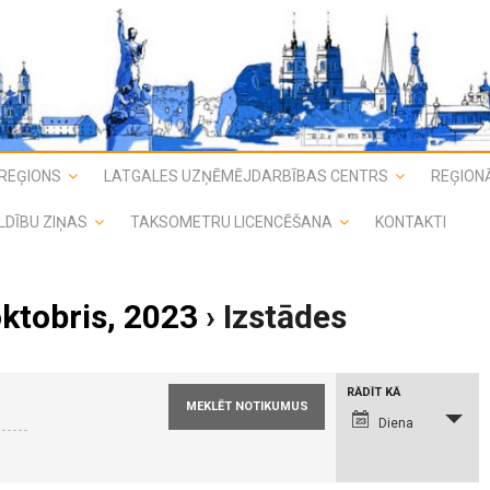
REĢIONS
LATGALES UZŅĒMĒJDARBĪBAS CENTRS
REĢIONĀ
LDĪBU ZIŅAS
TAKSOMETRU LICENCĒŠANA
KONTAKTI
oktobris, 2023
› Izstādes
N
RĀDĪT KĀ
o
t
Diena
i
k
u
m