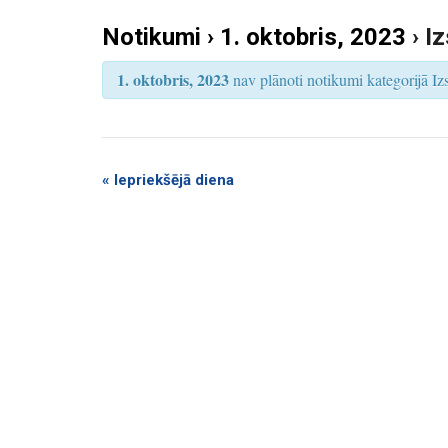
k
S
e
Notikumi › 1. oktobris, 2023
› I
u
a
r
m
c
1. oktobris, 2023
nav plānoti notikumi kategorijā Izst
h
i
S
e
a
«
Iepriekšējā diena
r
c
h
a
n
d
V
i
e
w