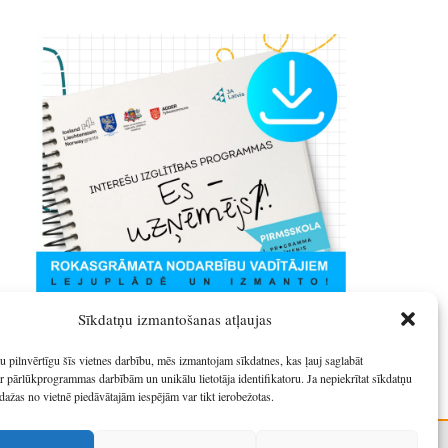
Sīkdatņu izmantošanas atļaujas
u pilnvērtīgu šīs vietnes darbību, mēs izmantojam sīkdatnes, kas ļauj saglabāt
r pārlūkprogrammas darbībām un unikālu lietotāja identifikatoru. Ja nepiekrītat sīkdatņu
dažas no vietnē piedāvātajām iespējām var tikt ierobežotas.