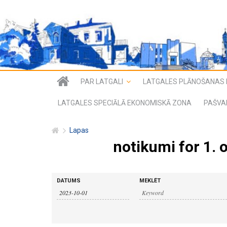
PAR LATGALI
LATGALES PLĀNOŠANAS 
LATGALES SPECIĀLĀ EKONOMISKĀ ZONA
PAŠVA
Lapas
notikumi for 1. 
n
n
DATUMS
MEKLĒT
o
o
t
i
t
k
u
i
m
i