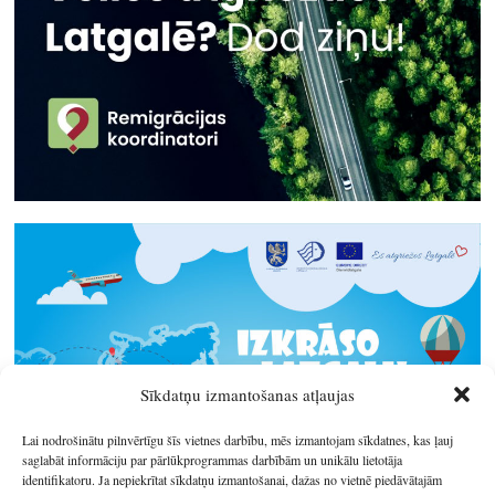
Sīkdatņu izmantošanas atļaujas
Lai nodrošinātu pilnvērtīgu šīs vietnes darbību, mēs izmantojam sīkdatnes, kas ļauj
saglabāt informāciju par pārlūkprogrammas darbībām un unikālu lietotāja
identifikatoru. Ja nepiekrītat sīkdatņu izmantošanai, dažas no vietnē piedāvātajām