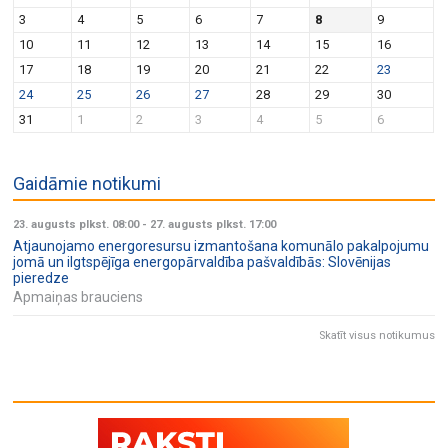
v
n
3
4
5
6
7
8
9
i
10
11
12
13
14
15
16
g
17
18
19
20
21
22
23
a
24
25
26
27
28
29
30
t
31
1
2
3
4
5
6
i
o
Gaidāmie notikumi
n
23. augusts plkst. 08:00
-
27. augusts plkst. 17:00
Atjaunojamo energoresursu izmantošana komunālo pakalpojumu
jomā un ilgtspējīga energopārvaldība pašvaldībās: Slovēnijas
pieredze
Apmaiņas brauciens
Skatīt visus notikumus