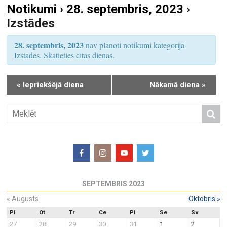
Notikumi › 28. septembris, 2023
›
S
u
Izstādes
e
m
a
s
28. septembris, 2023
nav plānoti notikumi kategorijā
r
V
Izstādes. Skatieties citas dienas.
i
c
e
h
«
Iepriekšējā diena
Nākamā diena
»
w
a
s
n
N
d
a
V
v
i
i
e
g
w
a
SEPTEMBRIS 2023
s
t
N
«
Augusts
Oktobris
»
i
a
o
Pi
Ot
Tr
Ce
Pi
Se
Sv
27
28
29
30
31
1
2