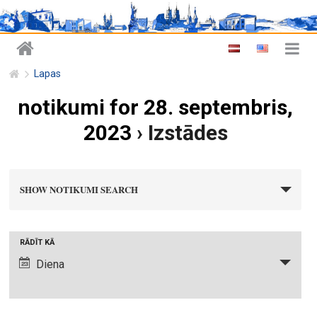
Lapas
notikumi for 28. septembris,
2023
› Izstādes
n
SHOW NOTIKUMI SEARCH
o
t
i
N
RĀDĪT KĀ
k
o
Diena
u
t
m
i
i
k