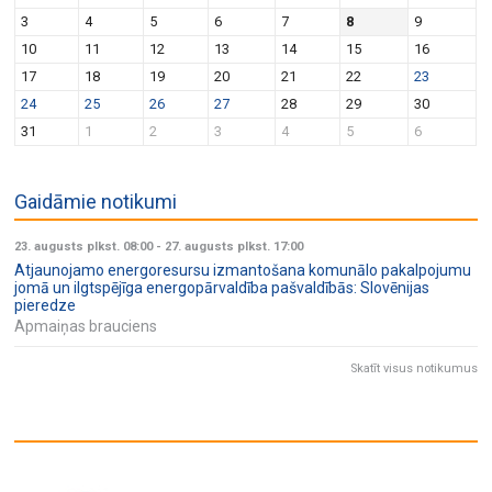
v
n
3
4
5
6
7
8
9
i
10
11
12
13
14
15
16
g
17
18
19
20
21
22
23
a
24
25
26
27
28
29
30
t
31
1
2
3
4
5
6
i
o
Gaidāmie notikumi
n
23. augusts plkst. 08:00
-
27. augusts plkst. 17:00
Atjaunojamo energoresursu izmantošana komunālo pakalpojumu
jomā un ilgtspējīga energopārvaldība pašvaldībās: Slovēnijas
pieredze
Apmaiņas brauciens
Skatīt visus notikumus