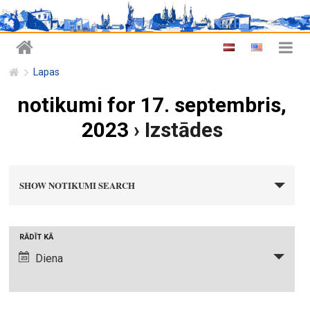
Lapas
notikumi for 17. septembris,
2023
› Izstādes
n
SHOW NOTIKUMI SEARCH
o
t
i
N
RĀDĪT KĀ
k
o
Diena
u
t
m
i
i
k