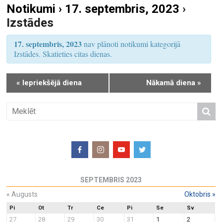
Notikumi › 17. septembris, 2023
›
S
u
Izstādes
e
m
a
s
17. septembris, 2023
nav plānoti notikumi kategorijā
r
V
Izstādes. Skatieties citas dienas.
i
c
e
h
«
Iepriekšējā diena
Nākamā diena
»
w
a
s
n
N
d
a
V
v
i
i
e
g
w
a
SEPTEMBRIS 2023
s
t
N
«
Augusts
Oktobris
»
i
a
o
Pi
Ot
Tr
Ce
Pi
Se
Sv
27
28
29
30
31
1
2