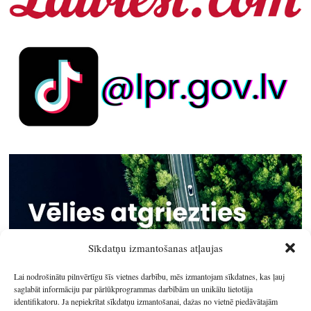
Sīkdatņu izmantošanas atļaujas
Lai nodrošinātu pilnvērtīgu šīs vietnes darbību, mēs izmantojam sīkdatnes, kas ļauj
saglabāt informāciju par pārlūkprogrammas darbībām un unikālu lietotāja
identifikatoru. Ja nepiekrītat sīkdatņu izmantošanai, dažas no vietnē piedāvātajām