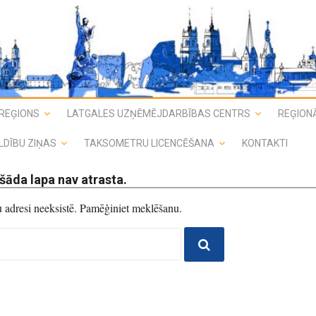
REĢIONS
LATGALES UZŅĒMĒJDARBĪBAS CENTRS
REĢIONĀ
LDĪBU ZIŅAS
TAKSOMETRU LICENCĒŠANA
KONTAKTI
šāda lapa nav atrasta.
du adresi neeksistē. Pamēģiniet meklēšanu.