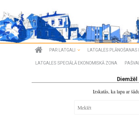
PAR LATGALI
LATGALES PLĀNOŠANAS 
LATGALES SPECIĀLĀ EKONOMISKĀ ZONA
PAŠVA
Diemžēl 
Izskatās, ka lapa ar šā