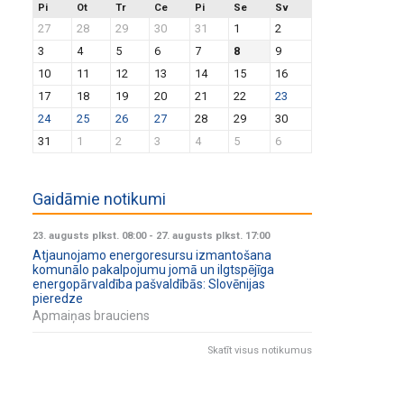
Pi
Ot
Tr
Ce
Pi
Se
Sv
27
28
29
30
31
1
2
3
4
5
6
7
8
9
10
11
12
13
14
15
16
17
18
19
20
21
22
23
24
25
26
27
28
29
30
31
1
2
3
4
5
6
Gaidāmie notikumi
23. augusts plkst. 08:00
-
27. augusts plkst. 17:00
Atjaunojamo energoresursu izmantošana
komunālo pakalpojumu jomā un ilgtspējīga
energopārvaldība pašvaldībās: Slovēnijas
pieredze
Apmaiņas brauciens
Skatīt visus notikumus