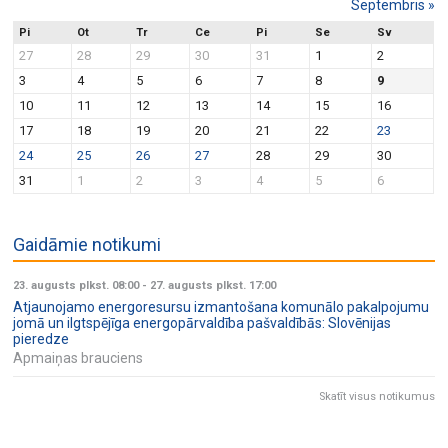
Septembris
»
Pi
Ot
Tr
Ce
Pi
Se
Sv
27
28
29
30
31
1
2
3
4
5
6
7
8
9
10
11
12
13
14
15
16
17
18
19
20
21
22
23
24
25
26
27
28
29
30
31
1
2
3
4
5
6
Gaidāmie notikumi
23. augusts plkst. 08:00
-
27. augusts plkst. 17:00
Atjaunojamo energoresursu izmantošana komunālo pakalpojumu
jomā un ilgtspējīga energopārvaldība pašvaldībās: Slovēnijas
pieredze
Apmaiņas brauciens
Skatīt visus notikumus