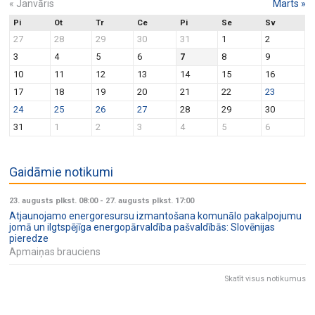
«
Janvāris
Marts
»
Pi
Ot
Tr
Ce
Pi
Se
Sv
27
28
29
30
31
1
2
3
4
5
6
7
8
9
10
11
12
13
14
15
16
17
18
19
20
21
22
23
24
25
26
27
28
29
30
31
1
2
3
4
5
6
Gaidāmie notikumi
23. augusts plkst. 08:00
-
27. augusts plkst. 17:00
Atjaunojamo energoresursu izmantošana komunālo pakalpojumu
jomā un ilgtspējīga energopārvaldība pašvaldībās: Slovēnijas
pieredze
Apmaiņas brauciens
Skatīt visus notikumus