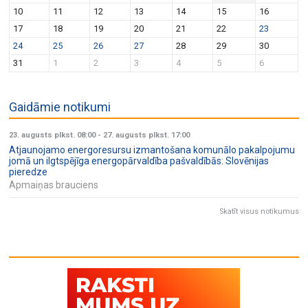
v
n
10
11
12
13
14
15
16
i
17
18
19
20
21
22
23
g
24
25
26
27
28
29
30
a
31
1
2
3
4
5
6
t
i
Gaidāmie notikumi
o
n
23. augusts plkst. 08:00
-
27. augusts plkst. 17:00
Atjaunojamo energoresursu izmantošana komunālo pakalpojumu
jomā un ilgtspējīga energopārvaldība pašvaldībās: Slovēnijas
pieredze
Apmaiņas brauciens
Skatīt visus notikumus