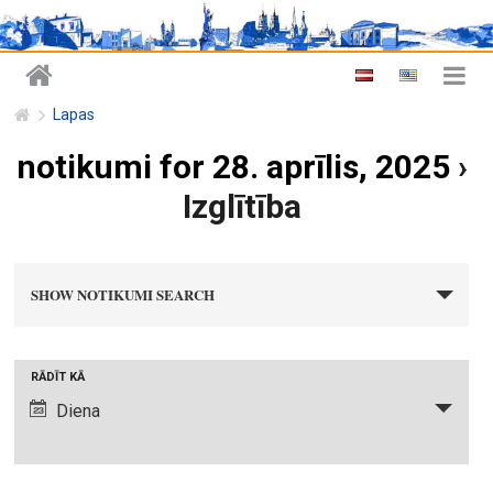
Lapas
notikumi for 28. aprīlis, 2025
›
Izglītība
n
SHOW NOTIKUMI SEARCH
o
t
i
N
RĀDĪT KĀ
k
o
Diena
u
t
m
i
i
k