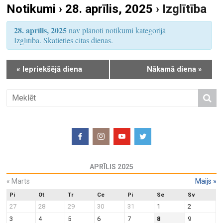
Notikumi › 28. aprīlis, 2025
› Izglītība
S
u
e
m
28. aprīlis, 2025
nav plānoti notikumi kategorijā
a
s
Izglītība. Skatieties citas dienas.
r
V
i
c
«
Iepriekšējā diena
Nākamā diena
»
e
h
w
a
s
n
N
d
a
V
v
i
i
e
g
APRĪLIS 2025
w
a
«
Marts
Maijs
»
s
t
N
Pi
Ot
Tr
Ce
Pi
Se
Sv
i
27
28
29
30
31
1
2
a
o
3
4
5
6
7
8
9