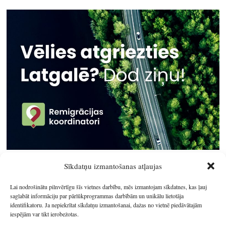
Sīkdatņu izmantošanas atļaujas
Lai nodrošinātu pilnvērtīgu šīs vietnes darbību, mēs izmantojam sīkdatnes, kas ļauj
saglabāt informāciju par pārlūkprogrammas darbībām un unikālu lietotāja
identifikatoru. Ja nepiekrītat sīkdatņu izmantošanai, dažas no vietnē piedāvātajām
iespējām var tikt ierobežotas.