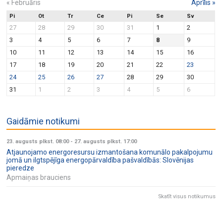
«
Februāris
Aprīlis
»
Pi
Ot
Tr
Ce
Pi
Se
Sv
27
28
29
30
31
1
2
3
4
5
6
7
8
9
10
11
12
13
14
15
16
17
18
19
20
21
22
23
24
25
26
27
28
29
30
31
1
2
3
4
5
6
Gaidāmie notikumi
23. augusts plkst. 08:00
-
27. augusts plkst. 17:00
Atjaunojamo energoresursu izmantošana komunālo pakalpojumu
jomā un ilgtspējīga energopārvaldība pašvaldībās: Slovēnijas
pieredze
Apmaiņas brauciens
Skatīt visus notikumus