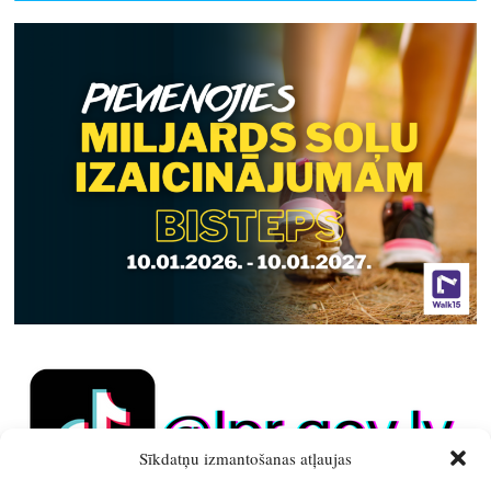
Sīkdatņu izmantošanas atļaujas