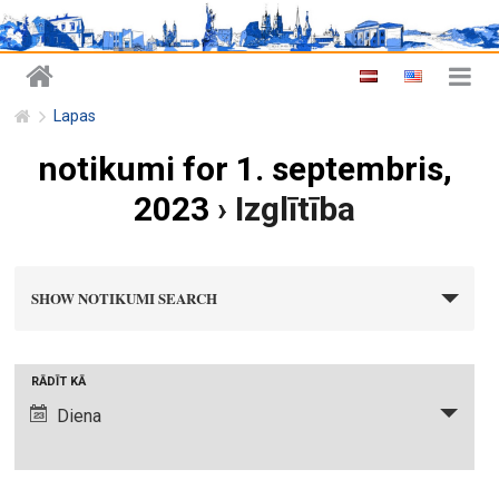
Lapas
notikumi for 1. septembris,
2023
› Izglītība
n
SHOW NOTIKUMI SEARCH
o
t
i
N
RĀDĪT KĀ
k
o
Diena
u
t
m
i
i
k