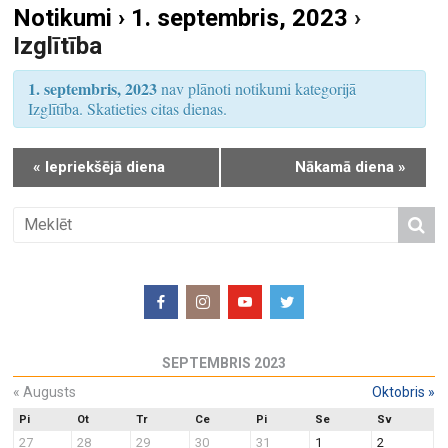
Notikumi › 1. septembris, 2023
›
S
u
Izglītība
e
m
a
s
1. septembris, 2023
nav plānoti notikumi kategorijā
r
V
Izglītība. Skatieties citas dienas.
i
c
e
h
«
Iepriekšējā diena
Nākamā diena
»
w
a
s
n
N
d
a
V
v
i
i
e
g
w
a
SEPTEMBRIS 2023
s
t
N
«
Augusts
Oktobris
»
i
a
o
Pi
Ot
Tr
Ce
Pi
Se
Sv
27
28
29
30
31
1
2