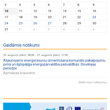
v
n
3
4
5
6
7
8
9
i
10
11
12
13
14
15
16
g
17
18
19
20
21
22
23
a
24
25
26
27
28
29
30
t
31
1
2
3
4
5
6
i
o
Gaidāmie notikumi
n
23. augusts plkst. 08:00
-
27. augusts plkst. 17:00
Atjaunojamo energoresursu izmantošana komunālo pakalpojumu
jomā un ilgtspējīga energopārvaldība pašvaldībās: Slovēnijas
pieredze
Apmaiņas brauciens
Skatīt visus notikumus