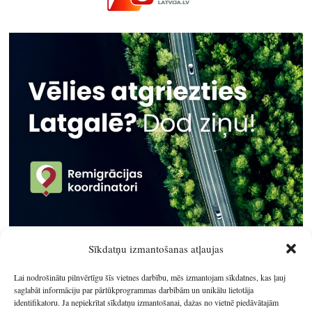
Sīkdatņu izmantošanas atļaujas
Lai nodrošinātu pilnvērtīgu šīs vietnes darbību, mēs izmantojam sīkdatnes, kas ļauj
saglabāt informāciju par pārlūkprogrammas darbībām un unikālu lietotāja
identifikatoru. Ja nepiekrītat sīkdatņu izmantošanai, dažas no vietnē piedāvātajām