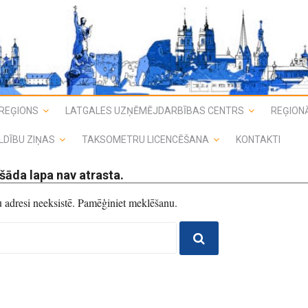
REĢIONS
LATGALES UZŅĒMĒJDARBĪBAS CENTRS
REĢIONĀ
LDĪBU ZIŅAS
TAKSOMETRU LICENCĒŠANA
KONTAKTI
šāda lapa nav atrasta.
du adresi neeksistē. Pamēģiniet meklēšanu.