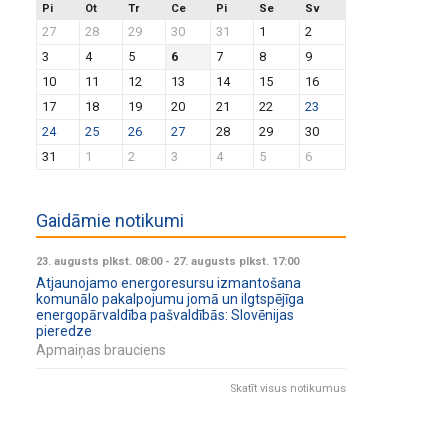
Pi
Ot
Tr
Ce
Pi
Se
Sv
27
28
29
30
31
1
2
3
4
5
6
7
8
9
10
11
12
13
14
15
16
17
18
19
20
21
22
23
24
25
26
27
28
29
30
31
1
2
3
4
5
6
Gaidāmie notikumi
23. augusts plkst. 08:00
-
27. augusts plkst. 17:00
Atjaunojamo energoresursu izmantošana
komunālo pakalpojumu jomā un ilgtspējīga
energopārvaldība pašvaldībās: Slovēnijas
pieredze
Apmaiņas brauciens
Skatīt visus notikumus