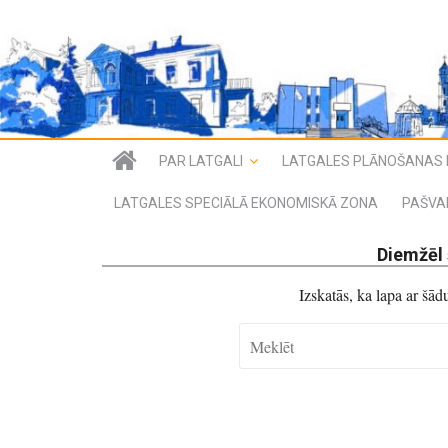
PAR LATGALI
LATGALES PLĀNOŠANAS 
LATGALES SPECIĀLĀ EKONOMISKĀ ZONA
PAŠVA
Diemžēl 
Izskatās, ka lapa ar šā