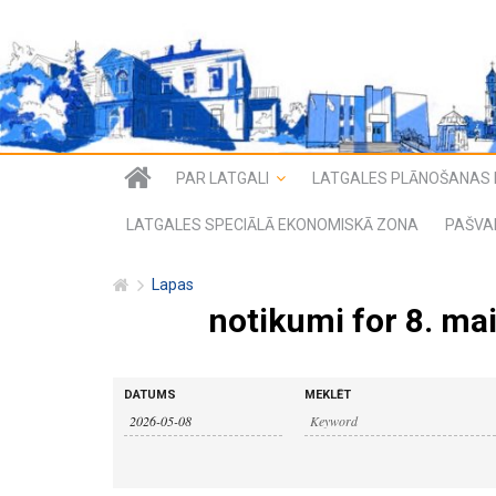
PAR LATGALI
LATGALES PLĀNOŠANAS 
LATGALES SPECIĀLĀ EKONOMISKĀ ZONA
PAŠVA
Lapas
notikumi for 8. mai
n
n
DATUMS
MEKLĒT
o
o
t
i
t
k
u
i
m
i