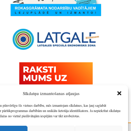
Sīkdatņu izmantošanas atļaujas
u pilnvērtīgu šīs vietnes darbību, mēs izmantojam sīkdatnes, kas ļauj saglabāt
r pārlūkprogrammas darbībām un unikālu lietotāja identifikatoru. Ja nepiekrītat sīkdatņu
dažas no vietnē piedāvātajām iespējām var tikt ierobežotas.