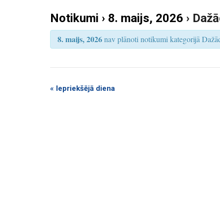
k
S
e
Notikumi › 8. maijs, 2026
› Dažā
u
a
r
m
c
8. maijs, 2026
nav plānoti notikumi kategorijā Dažādi
h
i
S
e
a
«
Iepriekšējā diena
r
c
h
a
n
d
V
i
e
w