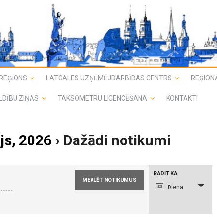
REĢIONS
LATGALES UZŅĒMĒJDARBĪBAS CENTRS
REĢIONĀ
LDĪBU ZIŅAS
TAKSOMETRU LICENCĒŠANA
KONTAKTI
js, 2026
› Dažādi notikumi
N
RĀDĪT KĀ
o
t
Diena
i
k
u
m