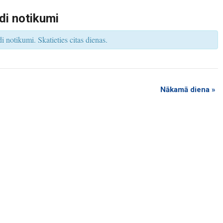
s
V
di notikumi
i
e
w
 notikumi. Skatieties citas dienas.
s
N
a
v
i
g
a
t
Nākamā diena
»
i
o
n