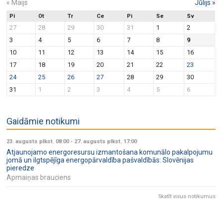
«
Maijs
Jūlijs
»
Pi
Ot
Tr
Ce
Pi
Se
Sv
27
28
29
30
31
1
2
3
4
5
6
7
8
9
10
11
12
13
14
15
16
17
18
19
20
21
22
23
24
25
26
27
28
29
30
31
1
2
3
4
5
6
Gaidāmie notikumi
23. augusts plkst. 08:00
-
27. augusts plkst. 17:00
Atjaunojamo energoresursu izmantošana komunālo pakalpojumu
jomā un ilgtspējīga energopārvaldība pašvaldībās: Slovēnijas
pieredze
Apmaiņas brauciens
Skatīt visus notikumus