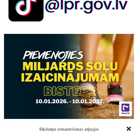
Sīkdatņu izmantošanas atļaujas