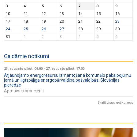
v
n
3
4
5
6
7
8
9
i
10
11
12
13
14
15
16
g
17
18
19
20
21
22
23
a
24
25
26
27
28
29
30
t
31
1
2
3
4
5
6
i
o
Gaidāmie notikumi
n
23. augusts plkst. 08:00
-
27. augusts plkst. 17:00
Atjaunojamo energoresursu izmantošana komunālo pakalpojumu
jomā un ilgtspējīga energopārvaldība pašvaldībās: Slovēnijas
pieredze
Apmaiņas brauciens
Skatīt visus notikumus