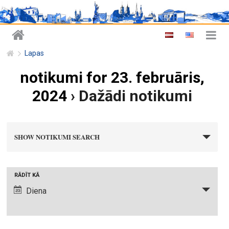
Lapas
notikumi for 23. februāris,
2024
› Dažādi notikumi
n
SHOW NOTIKUMI SEARCH
o
t
i
N
RĀDĪT KĀ
k
o
Diena
u
t
m
i
i
k