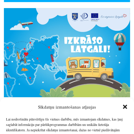
Sīkdatņu izmantošanas atļaujas
Lai nodrošinātu pilnvērtīgu šīs vietnes darbību, mēs izmantojam sīkdatnes, kas ļauj
saglabāt informāciju par pārlūkprogrammas darbībām un unikālu lietotāja
identifikatoru. Ja nepiekrītat sīkdatņu izmantošanai, dažas no vietnē piedāvātajām