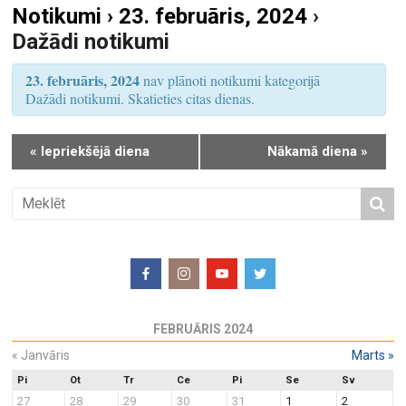
Notikumi › 23. februāris, 2024
›
S
u
Dažādi notikumi
e
m
a
s
23. februāris, 2024
nav plānoti notikumi kategorijā
r
V
Dažādi notikumi. Skatieties citas dienas.
i
c
e
h
«
Iepriekšējā diena
Nākamā diena
»
w
a
s
n
N
d
a
V
v
i
i
e
g
w
a
FEBRUĀRIS 2024
s
t
N
«
Janvāris
Marts
»
i
a
o
Pi
Ot
Tr
Ce
Pi
Se
Sv
27
28
29
30
31
1
2