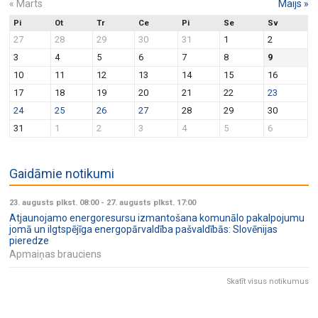
«
Marts
Maijs
»
Pi
Ot
Tr
Ce
Pi
Se
Sv
27
28
29
30
31
1
2
3
4
5
6
7
8
9
10
11
12
13
14
15
16
17
18
19
20
21
22
23
24
25
26
27
28
29
30
31
1
2
3
4
5
6
Gaidāmie notikumi
23. augusts plkst. 08:00
-
27. augusts plkst. 17:00
Atjaunojamo energoresursu izmantošana komunālo pakalpojumu
jomā un ilgtspējīga energopārvaldība pašvaldībās: Slovēnijas
pieredze
Apmaiņas brauciens
Skatīt visus notikumus