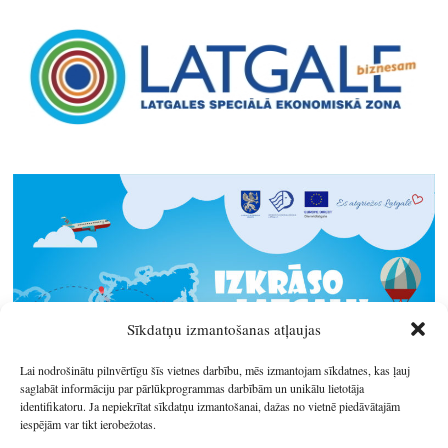
Sīkdatņu izmantošanas atļaujas
Lai nodrošinātu pilnvērtīgu šīs vietnes darbību, mēs izmantojam sīkdatnes, kas ļauj
saglabāt informāciju par pārlūkprogrammas darbībām un unikālu lietotāja
identifikatoru. Ja nepiekrītat sīkdatņu izmantošanai, dažas no vietnē piedāvātajām
iespējām var tikt ierobežotas.