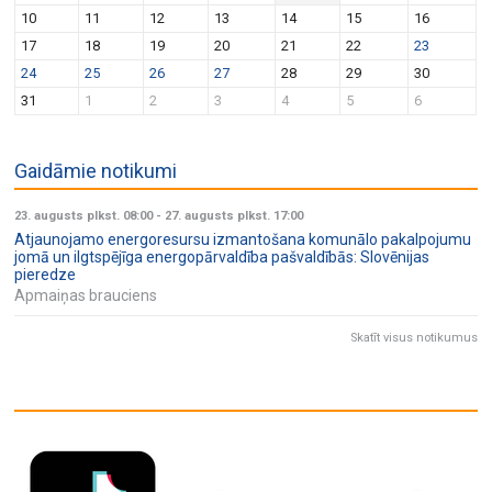
v
n
10
11
12
13
14
15
16
i
17
18
19
20
21
22
23
g
24
25
26
27
28
29
30
a
31
1
2
3
4
5
6
t
i
Gaidāmie notikumi
o
n
23. augusts plkst. 08:00
-
27. augusts plkst. 17:00
Atjaunojamo energoresursu izmantošana komunālo pakalpojumu
jomā un ilgtspējīga energopārvaldība pašvaldībās: Slovēnijas
pieredze
Apmaiņas brauciens
Skatīt visus notikumus