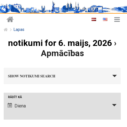
Lapas
notikumi for 6. maijs, 2026
›
Apmācības
n
SHOW NOTIKUMI SEARCH
o
t
i
N
RĀDĪT KĀ
k
o
Diena
u
t
m
i
i
k