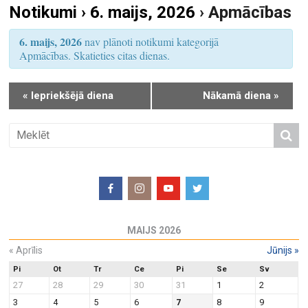
Notikumi › 6. maijs, 2026
› Apmācības
S
u
e
m
6. maijs, 2026
nav plānoti notikumi kategorijā
a
s
Apmācības. Skatieties citas dienas.
r
V
i
c
«
Iepriekšējā diena
Nākamā diena
»
e
h
w
a
s
n
N
d
a
V
v
i
i
e
g
MAIJS 2026
w
a
«
Aprīlis
Jūnijs
»
s
t
N
Pi
Ot
Tr
Ce
Pi
Se
Sv
i
27
28
29
30
31
1
2
a
o
3
4
5
6
7
8
9