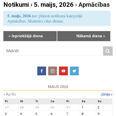
Notikumi › 5. maijs, 2026
› Apmācības
S
u
e
m
5. maijs, 2026
nav plānoti notikumi kategorijā
a
s
Apmācības. Skatieties citas dienas.
r
V
i
c
«
Iepriekšējā diena
Nākamā diena
»
e
h
w
a
s
n
N
d
a
V
v
i
i
e
g
MAIJS 2026
w
a
«
Aprīlis
Jūnijs
»
s
t
N
Pi
Ot
Tr
Ce
Pi
Se
Sv
i
27
28
29
30
31
1
2
a
o
3
4
5
6
7
8
9