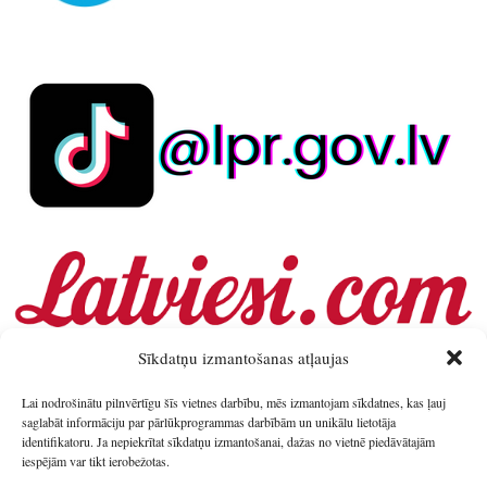
Sīkdatņu izmantošanas atļaujas
Lai nodrošinātu pilnvērtīgu šīs vietnes darbību, mēs izmantojam sīkdatnes, kas ļauj
saglabāt informāciju par pārlūkprogrammas darbībām un unikālu lietotāja
identifikatoru. Ja nepiekrītat sīkdatņu izmantošanai, dažas no vietnē piedāvātajām
iespējām var tikt ierobežotas.