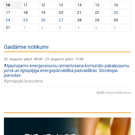
v
n
10
11
12
13
14
15
16
i
17
18
19
20
21
22
23
g
24
25
26
27
28
29
30
a
31
1
2
3
4
5
6
t
i
Gaidāmie notikumi
o
n
23. augusts plkst. 08:00
-
27. augusts plkst. 17:00
Atjaunojamo energoresursu izmantošana komunālo pakalpojumu
jomā un ilgtspējīga energopārvaldība pašvaldībās: Slovēnijas
pieredze
Apmaiņas brauciens
Skatīt visus notikumus