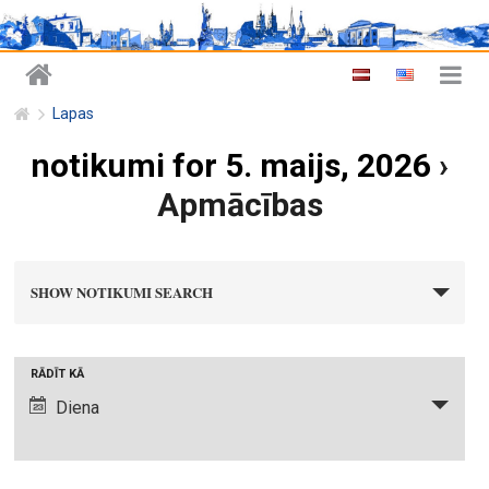
Lapas
notikumi for 5. maijs, 2026
›
Apmācības
n
SHOW NOTIKUMI SEARCH
o
t
i
N
RĀDĪT KĀ
k
o
Diena
u
t
m
i
i
k