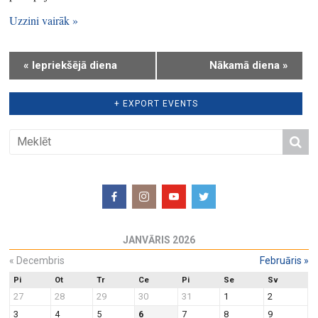
v
n
i
Uzzini vairāk »
g
a
«
Iepriekšējā diena
Nākamā diena
»
t
i
+ EXPORT EVENTS
o
n
JANVĀRIS 2026
«
Decembris
Februāris
»
Pi
Ot
Tr
Ce
Pi
Se
Sv
27
28
29
30
31
1
2
3
4
5
6
7
8
9