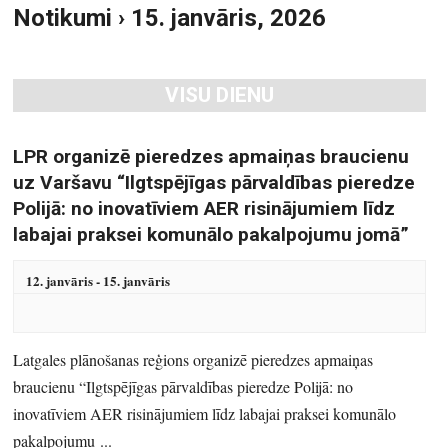
Notikumi › 15. janvāris, 2026
S
u
e
m
a
s
VISU DIENU
r
V
i
c
e
h
LPR organizē pieredzes apmaiņas braucienu
w
a
uz Varšavu “Ilgtspējīgas pārvaldības pieredze
s
n
Polijā: no inovatīviem AER risinājumiem līdz
N
d
labajai praksei komunālo pakalpojumu jomā”
a
V
v
12. janvāris
-
15. janvāris
i
i
e
g
w
a
Latgales plānošanas reģions organizē pieredzes apmaiņas
s
t
braucienu “Ilgtspējīgas pārvaldības pieredze Polijā: no
N
i
inovatīviem AER risinājumiem līdz labajai praksei komunālo
a
o
pakalpojumu ...