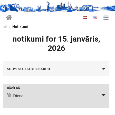
Notikumi
notikumi for 15. janvāris,
2026
n
SHOW NOTIKUMI SEARCH
o
t
i
N
RĀDĪT KĀ
k
o
Diena
u
t
m
i
i
k