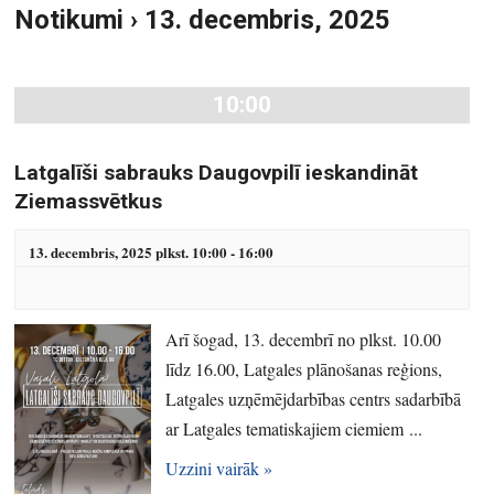
Notikumi › 13. decembris, 2025
S
u
e
m
a
s
10:00
r
V
i
c
e
h
Latgalīši sabrauks Daugovpilī ieskandināt
w
a
Ziemassvētkus
s
n
N
13. decembris, 2025 plkst. 10:00
-
16:00
d
a
V
v
i
i
Arī šogad, 13. decembrī no plkst. 10.00
e
g
līdz 16.00, Latgales plānošanas reģions,
w
a
Latgales uzņēmējdarbības centrs sadarbībā
s
t
ar Latgales tematiskajiem ciemiem ...
N
i
a
o
Uzzini vairāk »