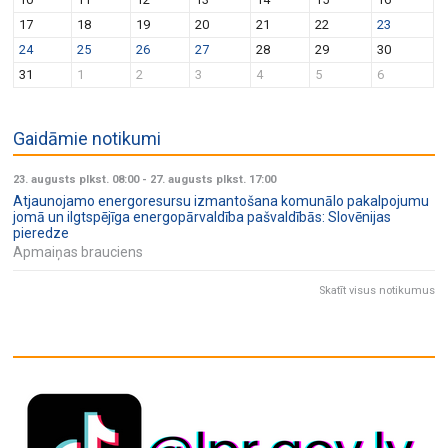
17
18
19
20
21
22
23
24
25
26
27
28
29
30
31
1
2
3
4
5
6
Gaidāmie notikumi
23. augusts plkst. 08:00
-
27. augusts plkst. 17:00
Atjaunojamo energoresursu izmantošana komunālo pakalpojumu
jomā un ilgtspējīga energopārvaldība pašvaldībās: Slovēnijas
pieredze
Apmaiņas brauciens
Skatīt visus notikumus