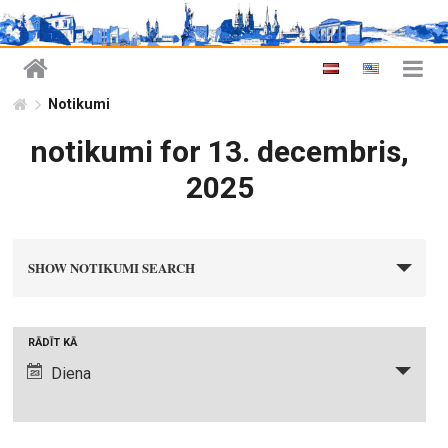
Notikumi
notikumi for 13. decembris,
2025
n
SHOW NOTIKUMI SEARCH
o
t
i
N
RĀDĪT KĀ
k
o
Diena
u
t
m
i
i
k