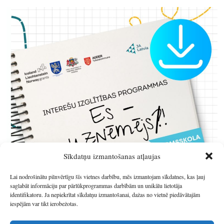
Sīkdatņu izmantošanas atļaujas
Lai nodrošinātu pilnvērtīgu šīs vietnes darbību, mēs izmantojam sīkdatnes, kas ļauj
saglabāt informāciju par pārlūkprogrammas darbībām un unikālu lietotāja
identifikatoru. Ja nepiekrītat sīkdatņu izmantošanai, dažas no vietnē piedāvātajām
iespējām var tikt ierobežotas.