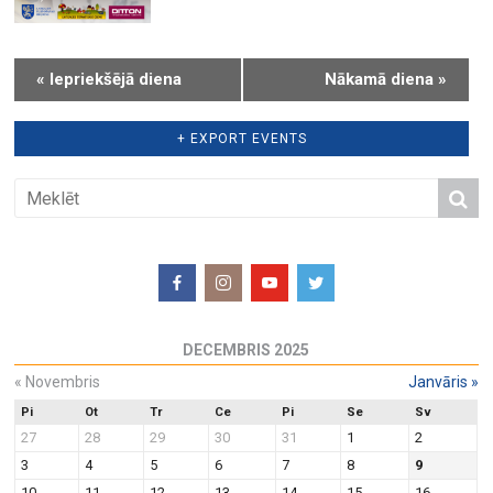
v
n
i
g
«
Iepriekšējā diena
Nākamā diena
»
a
t
+ EXPORT EVENTS
i
o
n
DECEMBRIS 2025
«
Novembris
Janvāris
»
Pi
Ot
Tr
Ce
Pi
Se
Sv
27
28
29
30
31
1
2
3
4
5
6
7
8
9
10
11
12
13
14
15
16