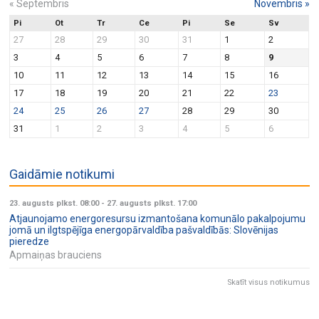
«
Septembris
Novembris
»
Pi
Ot
Tr
Ce
Pi
Se
Sv
27
28
29
30
31
1
2
3
4
5
6
7
8
9
10
11
12
13
14
15
16
17
18
19
20
21
22
23
24
25
26
27
28
29
30
31
1
2
3
4
5
6
Gaidāmie notikumi
23. augusts plkst. 08:00
-
27. augusts plkst. 17:00
Atjaunojamo energoresursu izmantošana komunālo pakalpojumu
jomā un ilgtspējīga energopārvaldība pašvaldībās: Slovēnijas
pieredze
Apmaiņas brauciens
Skatīt visus notikumus