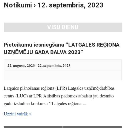
Notikumi › 12. septembris, 2023
S
u
e
m
a
s
VISU DIENU
r
V
i
c
e
h
Pieteikumu iesniegšana ’’LATGALES REĢIONA
w
a
UZŅĒMĒJU GADA BALVA 2023’’
s
n
N
22. augusts, 2023
-
22. septembris, 2023
d
a
V
v
i
i
Latgales plānošanas reģiona (LPR) Latgales uzņēmējdarbības
e
g
centrs (LUC) ar LPR Attīstības padomes atbalstu jau desmito
w
a
gadu izsludina konkursu ’’Latgales reģiona ...
s
t
N
Uzzini vairāk »
i
a
o