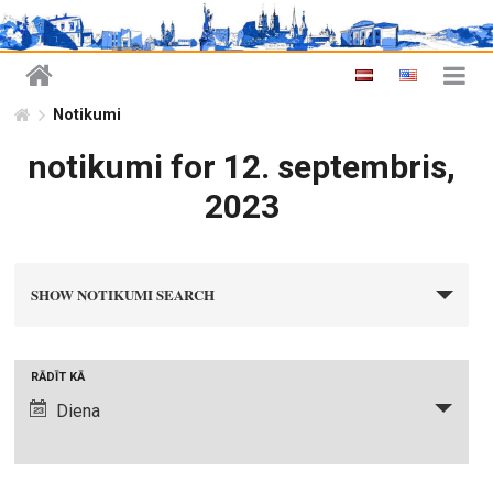
Notikumi
notikumi for 12. septembris,
2023
n
SHOW NOTIKUMI SEARCH
o
t
i
N
RĀDĪT KĀ
k
o
Diena
u
t
m
i
i
k