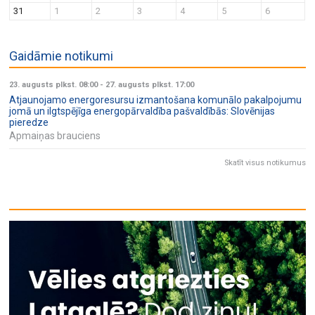
31
1
2
3
4
5
6
Gaidāmie notikumi
23. augusts plkst. 08:00
-
27. augusts plkst. 17:00
Atjaunojamo energoresursu izmantošana komunālo pakalpojumu
jomā un ilgtspējīga energopārvaldība pašvaldībās: Slovēnijas
pieredze
Apmaiņas brauciens
Skatīt visus notikumus