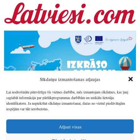
Sīkdatņu izmantošanas atļaujas
Lai nodrošinātu pilnvērtīgu šīs vietnes darbību, mēs izmantojam sīkdatnes, kas ļauj
saglabāt informāciju par pārlūkprogrammas darbībām un unikālu lietotāja
identifikatoru. Ja nepiekrītat sīkdatņu izmantošanai, dažas no vietnē piedāvātajām
iespējām var tikt ierobežotas.
Atļaut visas