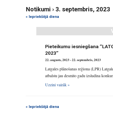
k
S
e
Notikumi › 3. septembris, 2023
u
a
r
m
«
Iepriekšējā diena
c
h
i
S
e
a
Pieteikumu iesniegšana ’’L
r
2023’’
c
22. augusts, 2023
-
22. septembris, 2023
h
Latgales plānošanas reģiona (LPR) Latgal
a
atbalstu jau desmito gadu izsludina konkurs
n
d
Uzzini vairāk »
V
i
e
«
Iepriekšējā diena
w