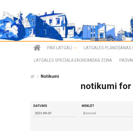
PAR LATGALI
LATGALES PLĀNOŠANAS 
LATGALES SPECIĀLĀ EKONOMISKĀ ZONA
PAŠVA
Notikumi
notikumi for
n
n
DATUMS
MEKLĒT
o
o
t
i
t
k
u
i
m
i