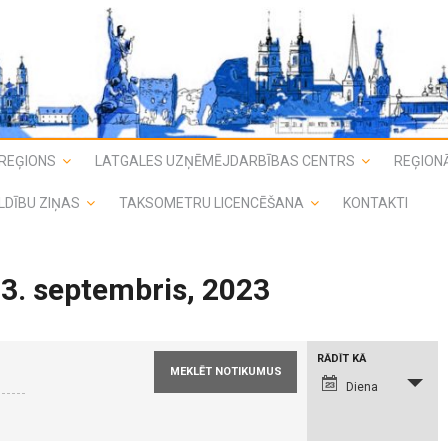
REĢIONS
LATGALES UZŅĒMĒJDARBĪBAS CENTRS
REĢIONĀ
LDĪBU ZIŅAS
TAKSOMETRU LICENCĒŠANA
KONTAKTI
 3. septembris, 2023
N
RĀDĪT KĀ
o
t
Diena
i
k
u
m