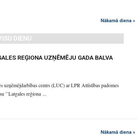
s
V
i
e
Nākamā diena
»
w
s
N
a
VISU DIENU
v
i
g
a
t
ATGALES REĢIONA UZŅĒMĒJU GADA BALVA
i
o
n
es uzņēmējdarbības centrs (LUC) ar LPR Attīstības padomes
u ’’Latgales reģiona ...
Nākamā diena
»