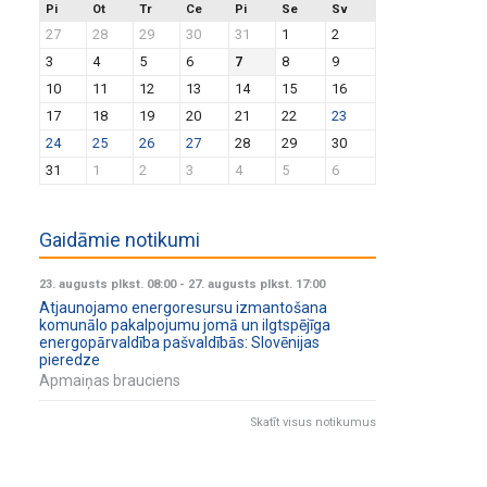
Pi
Ot
Tr
Ce
Pi
Se
Sv
27
28
29
30
31
1
2
3
4
5
6
7
8
9
10
11
12
13
14
15
16
17
18
19
20
21
22
23
24
25
26
27
28
29
30
31
1
2
3
4
5
6
Gaidāmie notikumi
23. augusts plkst. 08:00
-
27. augusts plkst. 17:00
Atjaunojamo energoresursu izmantošana
komunālo pakalpojumu jomā un ilgtspējīga
energopārvaldība pašvaldībās: Slovēnijas
pieredze
Apmaiņas brauciens
Skatīt visus notikumus