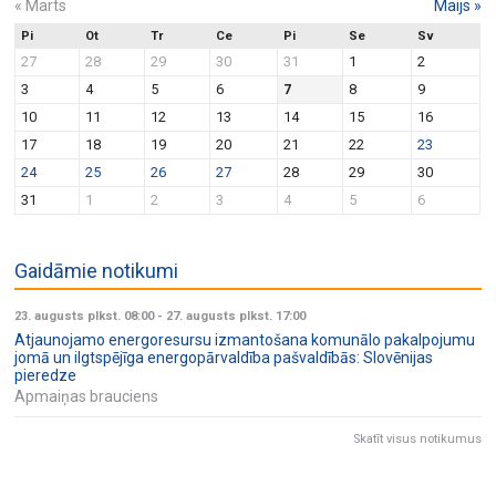
«
Marts
Maijs
»
Pi
Ot
Tr
Ce
Pi
Se
Sv
27
28
29
30
31
1
2
3
4
5
6
7
8
9
10
11
12
13
14
15
16
17
18
19
20
21
22
23
24
25
26
27
28
29
30
31
1
2
3
4
5
6
Gaidāmie notikumi
23. augusts plkst. 08:00
-
27. augusts plkst. 17:00
Atjaunojamo energoresursu izmantošana komunālo pakalpojumu
jomā un ilgtspējīga energopārvaldība pašvaldībās: Slovēnijas
pieredze
Apmaiņas brauciens
Skatīt visus notikumus