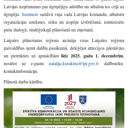
Latvijas uzņēmumus par ilgtspējīgu attīstību un atbalsta tos ceļā uz
ilgtspēju.
Sustinere
sastāvā viņa vada Latvijas komandu, atbalstot
organizācijas ietekmes, risku un iespēju izvērtēšanā, ieinteresēto
pušu dialogā, stratēģiskajā plānošanā un ziņošanā.
Latgales plānošanas reģions aicināja visas Latgales reģiona
pašvaldības ņemt dalību pasākumā, deleģējot attiecīgos pārstāvjus
līdz 2025. gada 1. decembrim
un pieteikties uz apmācībām
,
nosūtot uz e-pastu
natalija.kurakina@lpr.gov.lv
dalībnieku
kontaktinformāciju.
Plānotā darba kārtība: