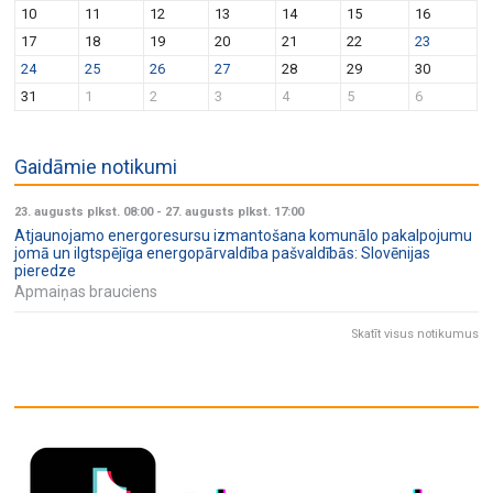
10
11
12
13
14
15
16
17
18
19
20
21
22
23
24
25
26
27
28
29
30
31
1
2
3
4
5
6
Gaidāmie notikumi
23. augusts plkst. 08:00
-
27. augusts plkst. 17:00
Atjaunojamo energoresursu izmantošana komunālo pakalpojumu
jomā un ilgtspējīga energopārvaldība pašvaldībās: Slovēnijas
pieredze
Apmaiņas brauciens
Skatīt visus notikumus