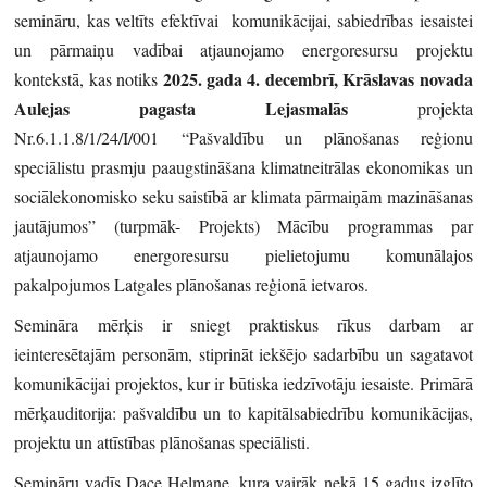
semināru, kas veltīts efektīvai komunikācijai, sabiedrības iesaistei
un pārmaiņu vadībai atjaunojamo energoresursu projektu
2025. gada 4. decembrī, Krāslavas novada
kontekstā, kas notiks
Aulejas pagasta Lejasmalās
projekta
Nr.6.1.1.8/1/24/I/001 “Pašvaldību un plānošanas reģionu
speciālistu prasmju paaugstināšana klimatneitrālas ekonomikas un
sociālekonomisko seku saistībā ar klimata pārmaiņām mazināšanas
jautājumos” (turpmāk- Projekts) Mācību programmas par
atjaunojamo energoresursu pielietojumu komunālajos
pakalpojumos Latgales plānošanas reģionā ietvaros.
Semināra mērķis ir sniegt praktiskus rīkus darbam ar
ieinteresētajām personām, stiprināt iekšējo sadarbību un sagatavot
komunikācijai projektos, kur ir būtiska iedzīvotāju iesaiste. Primārā
mērķauditorija: pašvaldību un to kapitālsabiedrību komunikācijas,
projektu un attīstības plānošanas speciālisti.
Semināru vadīs Dace Helmane, kura vairāk nekā 15 gadus izglīto