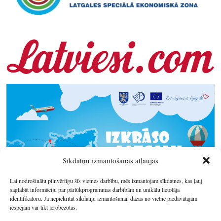
Sīkdatņu izmantošanas atļaujas
Lai nodrošinātu pilnvērtīgu šīs vietnes darbību, mēs izmantojam sīkdatnes, kas ļauj
saglabāt informāciju par pārlūkprogrammas darbībām un unikālu lietotāja
identifikatoru. Ja nepiekrītat sīkdatņu izmantošanai, dažas no vietnē piedāvātajām
iespējām var tikt ierobežotas.