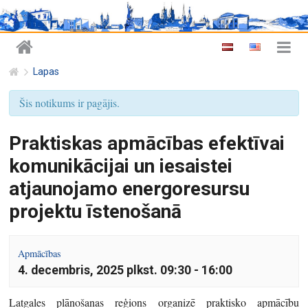
Lapas
Šis notikums ir pagājis.
Praktiskas apmācības efektīvai
komunikācijai un iesaistei
atjaunojamo energoresursu
projektu īstenošanā
Apmācības
4. decembris, 2025 plkst. 09:30
-
16:00
Latgales plānošanas reģions organizē praktisko apmācību