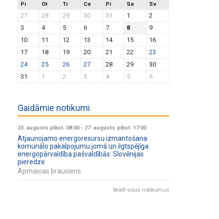
Pi
Ot
Tr
Ce
Pi
Se
Sv
27
28
29
30
31
1
2
3
4
5
6
7
8
9
10
11
12
13
14
15
16
17
18
19
20
21
22
23
24
25
26
27
28
29
30
31
1
2
3
4
5
6
Gaidāmie notikumi
23. augusts plkst. 08:00
-
27. augusts plkst. 17:00
Atjaunojamo energoresursu izmantošana
komunālo pakalpojumu jomā un ilgtspējīga
energopārvaldība pašvaldībās: Slovēnijas
pieredze
Apmaiņas brauciens
Skatīt visus notikumus