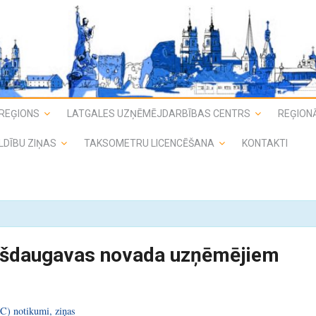
REĢIONS
LATGALES UZŅĒMĒJDARBĪBAS CENTRS
REĢIONĀ
LDĪBU ZIŅAS
TAKSOMETRU LICENCĒŠANA
KONTAKTI
gšdaugavas novada uzņēmējiem
C) notikumi, ziņas