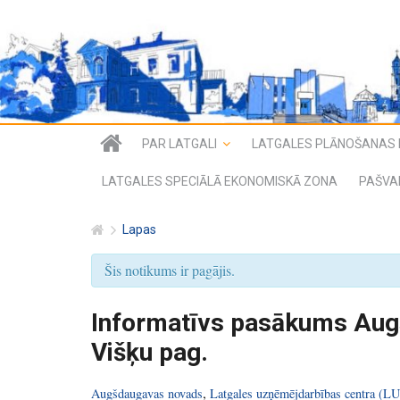
PAR LATGALI
LATGALES PLĀNOŠANAS 
LATGALES SPECIĀLĀ EKONOMISKĀ ZONA
PAŠVA
Lapas
Šis notikums ir pagājis.
Informatīvs pasākums Au
Višķu pag.
,
Augšdaugavas novads
Latgales uzņēmējdarbības centra (LU