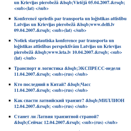
un Krievijas pierobežā &lsqb;Vietējā 05.04.2007.&rsqb;
<sub>(lat) </sub>
Konferencē spriedīs par transporta un loģistikas attīstību
Latvijas un Krievijas pierobežā &lsqb;www.delfi.lv
09.04.2007.&rsqb; <sub>(lat) </sub>
Notiek starptautiska konference par transporta un
loģistikas attīstības perspektīvām Latvijas un Krievijas
pierobežā &lsqb;www.leta.lv 10.04.2007.&rsqb; <sub>
(lat) </sub>
Транспорт и логистика &lsqb;ЭКСПРЕСС-неделя
11.04.2007.&rsqb; <sub>(rus) </sub>
Кто последний в Китай? &lsqb;Часс
11.04.2007.&rsqb; <sub>(rus) </sub>
Как спасти латвийский транзит? &lsqb;МИЛЛИОН
12.04.2007.&rsqb; <sub>(rus) </sub>
Станет ли Латвия транзитной страной?
&lsqb;Сейчас 12.04.2007.&rsqb; <sub>(rus) </sub>