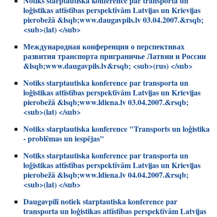
Notiks starptautiska konference par transporta un
loģistikas attīstības perspektīvām Latvijas un Krievijas
pierobežā &lsqb;www.daugavpils.lv 03.04.2007.&rsqb;
<sub>(lat) </sub>
Международная конференция о перспективах
развития транспорта приграничье Латвии и России
&lsqb;www.daugavpils.lv&rsqb; <sub>(rus) </sub>
Notiks starptautiska konference par transporta un
loģistikas attīstības perspektīvām Latvijas un Krievijas
pierobežā &lsqb;www.ldiena.lv 03.04.2007.&rsqb;
<sub>(lat) </sub>
Notiks starptautiska konference "Transports un loģistika
- problēmas un iespējas"
Notiks starptautiska konference par transporta un
loģistikas attīstības perspektīvām Latvijas un Krievijas
pierobežā &lsqb;www.ldiena.lv 04.04.2007.&rsqb;
<sub>(lat) </sub>
Daugavpilī notiek starptautiska konference par
transporta un loģistikas attīstības perspektīvām Latvijas