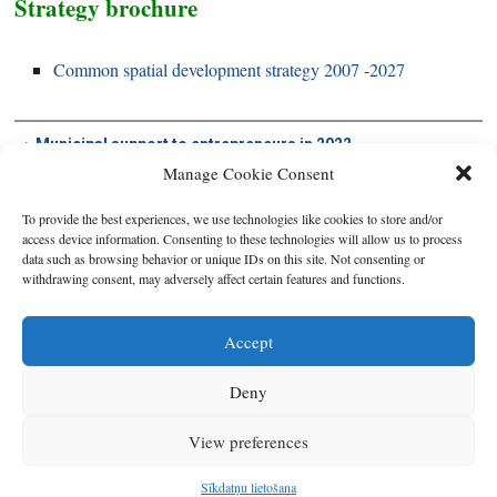
Strategy brochure
Common spatial development strategy 2007 -2027
Municipal support to entrepreneurs in 2022
Manage Cookie Consent
To provide the best experiences, we use technologies like cookies to store and/or
access device information. Consenting to these technologies will allow us to process
data such as browsing behavior or unique IDs on this site. Not consenting or
withdrawing consent, may adversely affect certain features and functions.
Accept
Deny
Copyright © 2026
Latgales plānošanas reģions
. All rights reserved.
View preferences
Developed by
SIA Info
.
Sīkdatņu lietošana