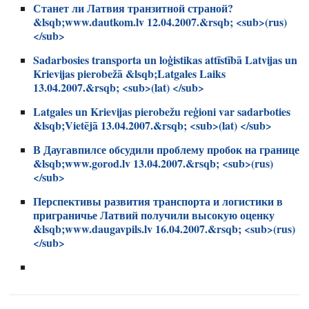
Станет ли Латвия транзитной страной?
&lsqb;www.dautkom.lv 12.04.2007.&rsqb; <sub>(rus)
</sub>
Sadarbosies transporta un loģistikas attīstībā Latvijas un
Krievijas pierobežā &lsqb;Latgales Laiks
13.04.2007.&rsqb; <sub>(lat) </sub>
Latgales un Krievijas pierobežu reģioni var sadarboties
&lsqb;Vietējā 13.04.2007.&rsqb; <sub>(lat) </sub>
В Даугавпилсе обсудили проблему пробок на границе
&lsqb;www.gorod.lv 13.04.2007.&rsqb; <sub>(rus)
</sub>
Перспективы развития транспорта и логистики в
приграничье Латвий получили высокую оценку
&lsqb;www.daugavpils.lv 16.04.2007.&rsqb; <sub>(rus)
</sub>