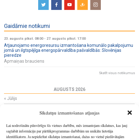
Gaidāmie notikumi
23. augusts plkst. 08:00
-
27. augusts plkst. 17:00
Atjaunojamo energoresursu izmantošana komunālo pakalpojumu
jomā un ilgtspējīga energopārvaldība pašvaldībās: Slovēnijas
pieredze
Apmaiņas brauciens
Skatīt visus notikumus
AUGUSTS 2026
«
Jūlijs
Pi
Ot
Tr
Ce
Pi
Se
Sv
Sīkdatņu izmantošanas atļaujas
27
28
29
30
31
1
2
3
4
5
6
7
8
9
Lai nodrošinātu pilnvērtīgu šīs vietnes darbību, mēs izmantojam sīkdatnes, kas ļauj
10
11
12
13
14
15
16
saglabāt informāciju par pārlūkprogrammas darbībām un unikālu lietotāja
identifikatoru. Ja nepiekrītat sīkdatņu izmantošanai, dažas no vietnē piedāvātajām
17
18
19
20
21
22
23