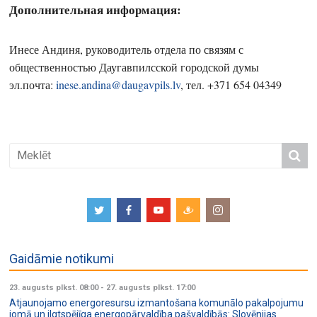
Дополнительная информация:
Инесе Андиня, руководитель отдела по связям с
общественностью Даугавпилсской городской думы
эл.почта:
inese.andina@daugavpils.lv
, тел. +371 654 04349
Gaidāmie notikumi
23. augusts plkst. 08:00
-
27. augusts plkst. 17:00
Atjaunojamo energoresursu izmantošana komunālo pakalpojumu
jomā un ilgtspējīga energopārvaldība pašvaldībās: Slovēnijas