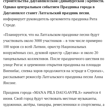
строительства Даугавпилсской (Динабургской ) крепости.
Однако центральным событием Праздника города в
Даугавпилсе станет Латгальский праздник песни
,
информирует руководитель оргкомитета праздника Рита
Строде.
«Планируется, что на Латгальском празднике песни будут
участвовать около 3000 участников – в том числе примерно
100 хоров со всей Латвии, оркестр Национальных
вооружённых сил, духовой оркестр «Даугава» и около 20
танцевальных коллективов. После праздничного шествия по
улице Ригас и церемонии открытия праздника на площади
Виенибас, спевка хоров продолжится на эстраде в Стропах»,
рассказывает режиссёр Латгальского праздника песни Анна
Янсоне.
Праздник города «MANA PILS DAUGAVPILS» начнётся 4
июня. Свой город будут чествовать местные музыканты,
художники, актёры, танцоры, ремесленники и спортсмены, а