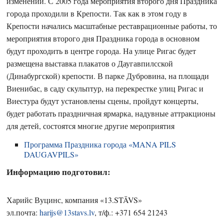
изменений. С 2005 года мероприятия второго дня Праздника
города проходили в Крепости. Так как в этом году в
Крепости начались масштабные реставрационные работы, то
мероприятия второго дня Праздника города в основном
будут проходить в центре города. На улице Ригас будет
размещена выставка плакатов о Даугавпилсской
(Динабургской) крепости. В парке Дубровина, на площади
Виенибас, в саду скульптур, на перекрестке улиц Ригас и
Виестура будут установлены сцены, пройдут концерты,
будет работать праздничная ярмарка, надувные аттракционы
для детей, состоятся многие другие мероприятия
Программа Праздника города «MANA PILS
DAUGAVPILS»
Информацию подготовил:
Харийс Вуцинс, компания «13.STĀVS»
эл.почта:
harijs@13stavs.lv
, т/ф.: +371 654 21243