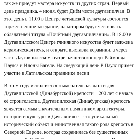
так же приедут мастера искусств из других стран. Первый
день праздника, 4 июня, будет Днём чести даугавпилчан. В
этот день в 11.00 в Центре латышской культуры состоится
торжественное заседание, на котором будут чествовать
обладателей титула «Почётный даугавпилчанин». В 18.00 в
Даугавпилсском Центре глиняного искусства будет зажжена
керамическая печь, и открыта выставка керамики, а через
час в Даугавпилсском театре начнётся концерт Раймонда
Паулса и Илоны Багеле. На следующий день Р.Паулс примет
участие в Латгальском празднике песни.
В этом году исполняется знаменательная дата и для
Даугавпилсской (Динабургской) крепости – 200 лет с начала
её строительства. Даугавпилсская (Динабургская) крепость
является самым значительным памятником архитектуры,
истории и культуры в Даугавпилсе – это уникальный
исторический объект и единственная такого рода крепость в
Северной Европе, которая сохранилась без существенных