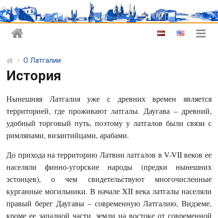
О Латгалии
История
Нынешняя Латгалия уже с древних времен является
территорией, где проживают латгалы. Даугава – древний,
удобный торговый путь, поэтому у латгалов были связи с
римлянами, византийцами, арабами.
До прихода на территорию Латвии латгалов в V-VII веков ее
населяли финно-угорские народы (предки нынешних
эстонцев), о чем свидетельствуют многочисленные
курганные могильники. В начале XII века латгалы населяли
правый берег Даугавы – современную Латгалию, Видземе,
кроме ее западной части, земли на востоке от современной