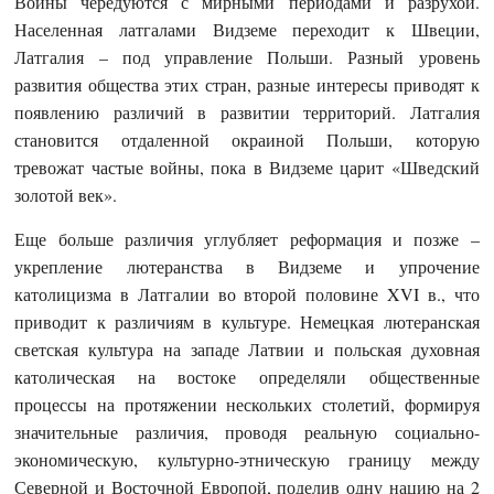
Войны чередуются с мирными периодами и разрухой.
Населенная латгалами Видземе переходит к Швеции,
Латгалия – под управление Польши. Разный уровень
развития общества этих стран, разные интересы приводят к
появлению различий в развитии территорий. Латгалия
становится отдаленной окраиной Польши, которую
тревожат частые войны, пока в Видземе царит «Шведский
золотой век».
Еще больше различия углубляет реформация и позже –
укрепление лютеранства в Видземе и упрочение
католицизма в Латгалии во второй половине XVI в., что
приводит к различиям в культуре. Немецкая лютеранская
светская культура на западе Латвии и польская духовная
католическая на востоке определяли общественные
процессы на протяжении нескольких столетий, формируя
значительные различия, проводя реальную социально-
экономическую, культурно-этническую границу между
Северной и Восточной Европой, поделив одну нацию на 2